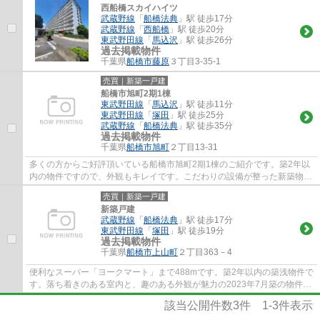
西船橋スカイハイツ
武蔵野線
「
船橋法典
」駅 徒歩17分
武蔵野線
「
西船橋
」駅 徒歩20分
東武野田線
「
馬込沢
」駅 徒歩26分
過去掲載物件
千葉県
船橋市
藤原
３丁目3-35-1
売買｜新築一戸建
船橋市旭町2期1棟
東武野田線
「
馬込沢
」駅 徒歩11分
東武野田線
「
塚田
」駅 徒歩25分
武蔵野線
「
船橋法典
」駅 徒歩35分
過去掲載物件
千葉県
船橋市
旭町
２丁目13-31
多くの方からご好評頂いている船橋市旭町2期1棟のご紹介です。築2年以
内の物件ですので、外観もキレイです。こだわりの設備が整った新築物件
です。2023年7月築の物件です。船橋市の東...
売買｜新築一戸建
新築戸建
武蔵野線
「
船橋法典
」駅 徒歩17分
東武野田線
「
塚田
」駅 徒歩19分
過去掲載物件
千葉県
船橋市
上山町
２丁目363－4
便利なスーパー「ヨークマート」まで488mです。築2年以内の築浅物件で
す。落ち着きのある室内と、趣のある外観が魅力の2023年7月築の物件で
す。内外装共に綺麗な新築戸建ての物件はい...
該当公開件数
3
件
1-3
件表示