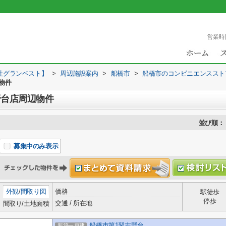
営業時
社グランベスト】
>
周辺施設案内
>
船橋市
>
船橋市のコンビニエンススト
物件
野台店周辺物件
並び順：
募集中のみ表示
外観
/
間取り図
価格
駅徒歩
停歩
交通 / 所在地
間取り/土地面積
船橋市第1習志野台
新築一戸建