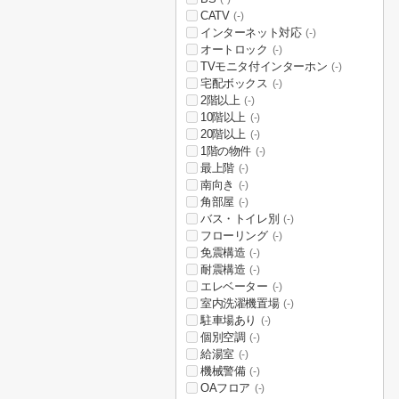
CATV
(-)
インターネット対応
(-)
オートロック
(-)
TVモニタ付インターホン
(-)
宅配ボックス
(-)
2階以上
(-)
10階以上
(-)
20階以上
(-)
1階の物件
(-)
最上階
(-)
南向き
(-)
角部屋
(-)
バス・トイレ別
(-)
フローリング
(-)
免震構造
(-)
耐震構造
(-)
エレベーター
(-)
室内洗濯機置場
(-)
駐車場あり
(-)
個別空調
(-)
給湯室
(-)
機械警備
(-)
OAフロア
(-)