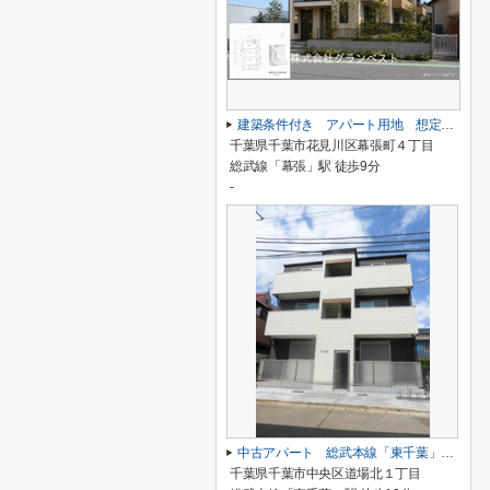
建築条件付き アパート用地 想定利回り6.3％
千葉県千葉市花見川区幕張町４丁目
総武線「幕張」駅 徒歩9分
-
中古アパート 総武本線「東千葉」 徒歩10分 表面6.76％
千葉県千葉市中央区道場北１丁目