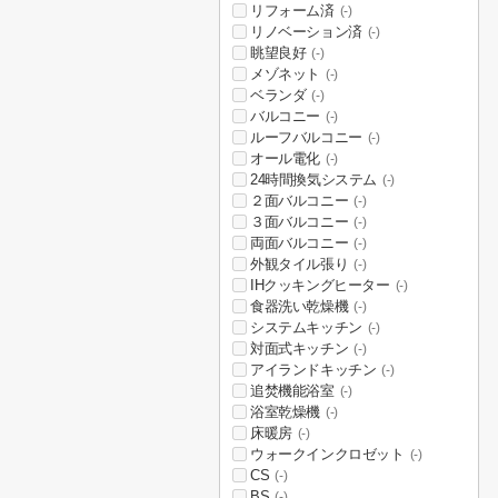
リフォーム済
(-)
リノベーション済
(-)
眺望良好
(-)
メゾネット
(-)
ベランダ
(-)
バルコニー
(-)
ルーフバルコニー
(-)
オール電化
(-)
24時間換気システム
(-)
２面バルコニー
(-)
３面バルコニー
(-)
両面バルコニー
(-)
外観タイル張り
(-)
IHクッキングヒーター
(-)
食器洗い乾燥機
(-)
システムキッチン
(-)
対面式キッチン
(-)
アイランドキッチン
(-)
追焚機能浴室
(-)
浴室乾燥機
(-)
床暖房
(-)
ウォークインクロゼット
(-)
CS
(-)
BS
(-)