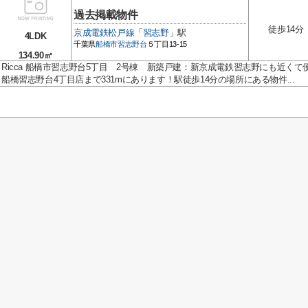
過去掲載物件
徒歩14分
京成電鉄松戸線
「
習志野
」駅
4LDK
千葉県
船橋市
習志野台
５丁目13-15
134.90㎡
Ricca 船橋市習志野台5丁目 2号棟 新築戸建：新京成電鉄習志野にも近く
船橋習志野台4丁目店まで331mにあります！駅徒歩14分の場所にある物件...