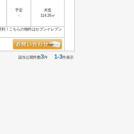
予定
木造
-
114.26㎡
て便利！こちらの物件はセブンイレブン
3
1-3
該当公開件数
件
件表示