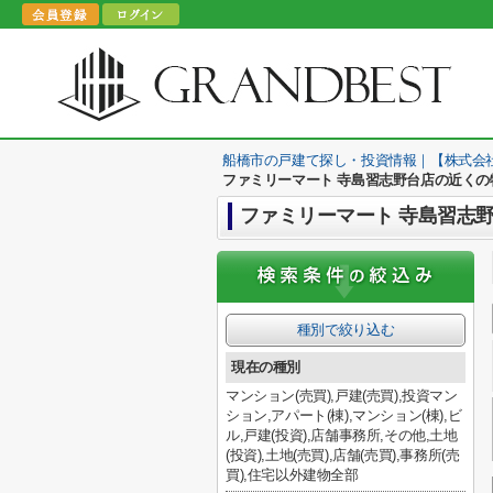
船橋市の戸建て探し・投資情報｜【株式会
ファミリーマート 寺島習志野台店の近くの
ファミリーマート 寺島習志
種別で絞り込む
現在の種別
マンション(売買),戸建(売買),投資マン
ション,アパート(棟),マンション(棟),ビ
ル,戸建(投資),店舗事務所,その他,土地
(投資),土地(売買),店舗(売買),事務所(売
買),住宅以外建物全部