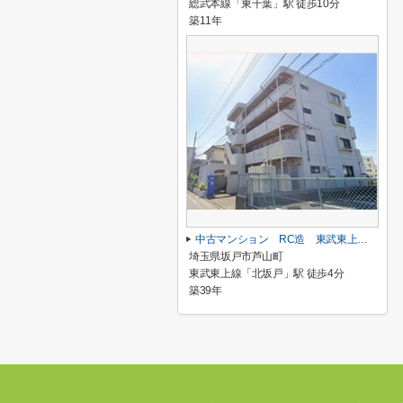
総武本線「東千葉」駅 徒歩10分
築11年
中古マンション RC造 東武東上線「北坂戸」駅 徒歩４分
埼玉県坂戸市芦山町
東武東上線「北坂戸」駅 徒歩4分
築39年