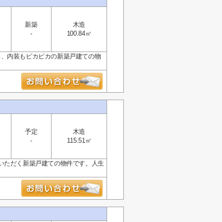
新築
木造
-
100.84㎡
る、内装もピカピカの新築戸建ての物
予定
木造
-
115.51㎡
いただく新築戸建ての物件です。人生