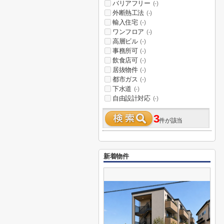
バリアフリー
(-)
外断熱工法
(-)
輸入住宅
(-)
ワンフロア
(-)
高層ビル
(-)
事務所可
(-)
飲食店可
(-)
居抜物件
(-)
都市ガス
(-)
下水道
(-)
自由設計対応
(-)
3
件が該当
新着物件