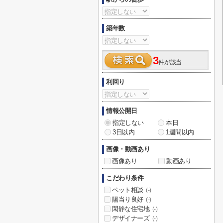
築年数
3
件が該当
利回り
情報公開日
指定しない
本日
3日以内
1週間以内
画像・動画あり
画像あり
動画あり
こだわり条件
ペット相談
(-)
陽当り良好
(-)
閑静な住宅地
(-)
デザイナーズ
(-)