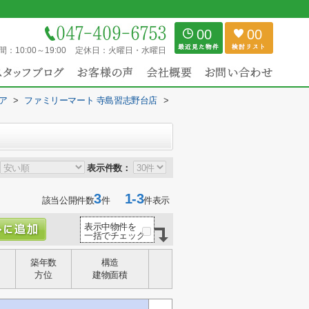
00
00
間：
10:00～19:00
定休日：
火曜日・水曜日
ア
>
ファミリーマート 寺島習志野台店
>
表示件数：
3
1-3
該当公開件数
件
件表示
表示中物件を
一括でチェック
築年数
構造
方位
建物面積