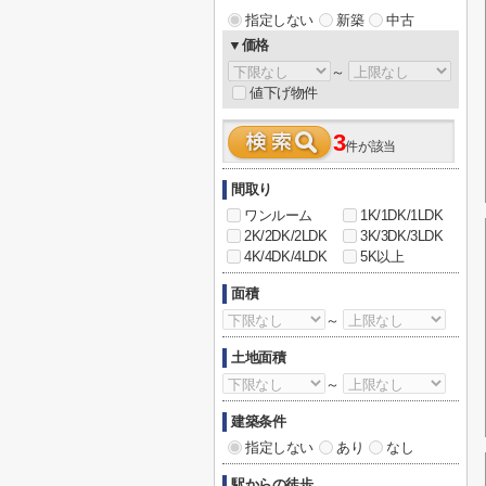
指定しない
新築
中古
▼価格
～
値下げ物件
3
件が該当
間取り
ワンルーム
1K/1DK/1LDK
2K/2DK/2LDK
3K/3DK/3LDK
4K/4DK/4LDK
5K以上
面積
～
土地面積
～
建築条件
指定しない
あり
なし
駅からの徒歩