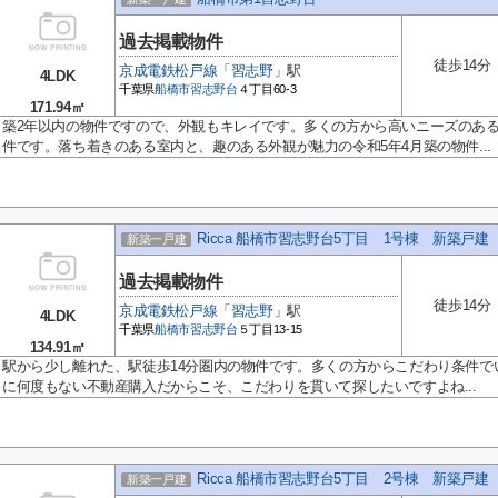
過去掲載物件
徒歩14分
京成電鉄松戸線
「
習志野
」駅
4LDK
千葉県
船橋市
習志野台
４丁目60-3
171.94㎡
築2年以内の物件ですので、外観もキレイです。多くの方から高いニーズのあ
件です。落ち着きのある室内と、趣のある外観が魅力の令和5年4月築の物件...
Ricca 船橋市習志野台5丁目 1号棟 新築戸建
新築一戸建
過去掲載物件
徒歩14分
京成電鉄松戸線
「
習志野
」駅
4LDK
千葉県
船橋市
習志野台
５丁目13-15
134.91㎡
駅から少し離れた、駅徒歩14分圏内の物件です。多くの方からこだわり条件で
に何度もない不動産購入だからこそ、こだわりを貫いて探したいですよね...
Ricca 船橋市習志野台5丁目 2号棟 新築戸建
新築一戸建