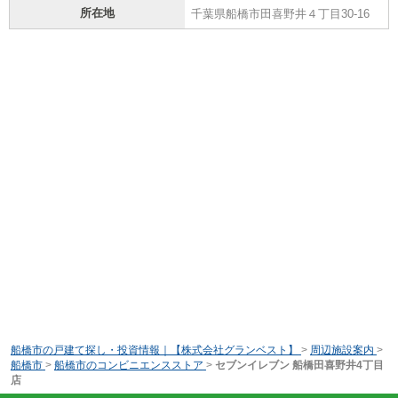
所在地
千葉県船橋市田喜野井４丁目30-16
船橋市の戸建て探し・投資情報｜【株式会社グランベスト】
>
周辺施設案内
>
船橋市
>
船橋市のコンビニエンスストア
>
セブンイレブン 船橋田喜野井4丁目
店