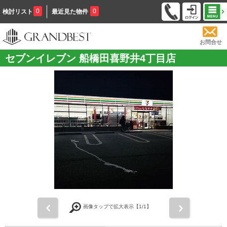
0
0
検討リスト
最近見た物件
お問合せ
セブンイレブン 船橋田喜野井4丁目店
前
次
画像タップで拡大表示【
1
/1】