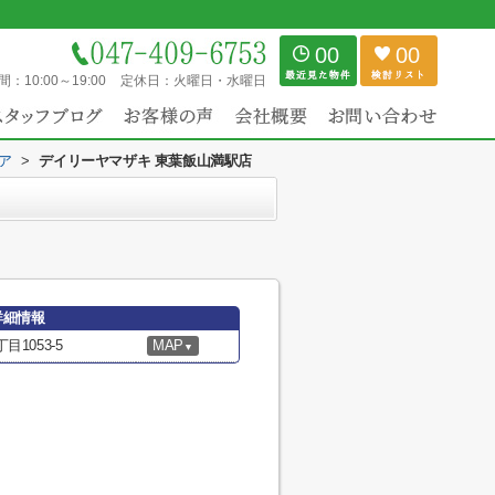
00
00
間：
10:00～19:00
定休日：
火曜日・水曜日
ア
>
デイリーヤマザキ 東葉飯山満駅店
詳細情報
1053-5
MAP
▼