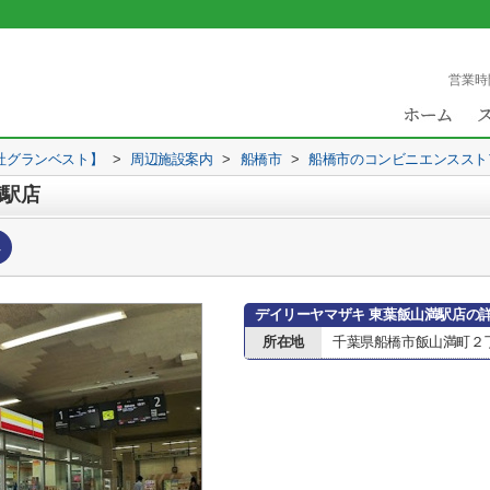
営業時
社グランベスト】
>
周辺施設案内
>
船橋市
>
船橋市のコンビニエンススト
満駅店
へ
デイリーヤマザキ 東葉飯山満駅店の
所在地
千葉県船橋市飯山満町２丁目