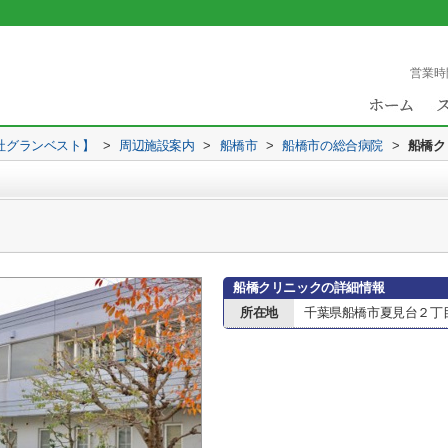
営業時
社グランベスト】
>
周辺施設案内
>
船橋市
>
船橋市の総合病院
>
船橋ク
船橋クリニックの詳細情報
所在地
千葉県船橋市夏見台２丁目1