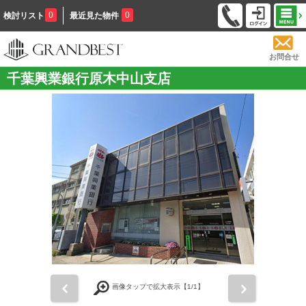
0
0
検討リスト
最近見た物件
お問合せ
千葉興業銀行原木中山支店
前
次
画像タップで拡大表示【
1
/1】