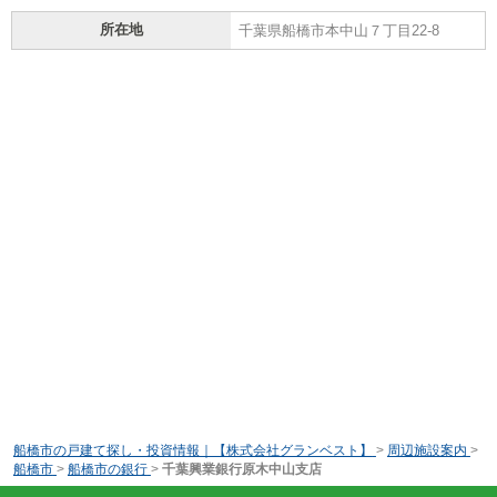
所在地
千葉県船橋市本中山７丁目22-8
船橋市の戸建て探し・投資情報｜【株式会社グランベスト】
>
周辺施設案内
>
船橋市
>
船橋市の銀行
>
千葉興業銀行原木中山支店