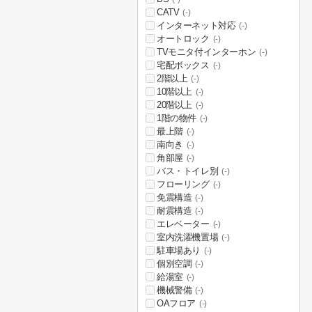
CATV
(-)
インターネット対応
(-)
オートロック
(-)
TVモニタ付インターホン
(-)
宅配ボックス
(-)
2階以上
(-)
10階以上
(-)
20階以上
(-)
1階の物件
(-)
最上階
(-)
南向き
(-)
角部屋
(-)
バス・トイレ別
(-)
フローリング
(-)
免震構造
(-)
耐震構造
(-)
エレベーター
(-)
室内洗濯機置場
(-)
駐車場あり
(-)
個別空調
(-)
給湯室
(-)
機械警備
(-)
OAフロア
(-)