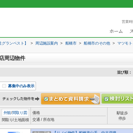
営業時
社グランベスト】
>
周辺施設案内
>
船橋市
>
船橋市のその他
>
マツモト
店周辺物件
並び順：
募集中のみ表示
外観
/
間取り図
価格
駅徒歩
停歩
交通 / 所在地
間取り/土地面積
【リノベ物件】船橋市山手 中古戸建