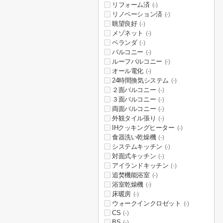
リフォーム済
(-)
リノベーション済
(-)
眺望良好
(-)
メゾネット
(-)
ベランダ
(-)
バルコニー
(-)
ルーフバルコニー
(-)
オール電化
(-)
24時間換気システム
(-)
２面バルコニー
(-)
３面バルコニー
(-)
両面バルコニー
(-)
外観タイル張り
(-)
IHクッキングヒーター
(-)
食器洗い乾燥機
(-)
システムキッチン
(-)
対面式キッチン
(-)
アイランドキッチン
(-)
追焚機能浴室
(-)
浴室乾燥機
(-)
床暖房
(-)
ウォークインクロゼット
(-)
CS
(-)
BS
(-)