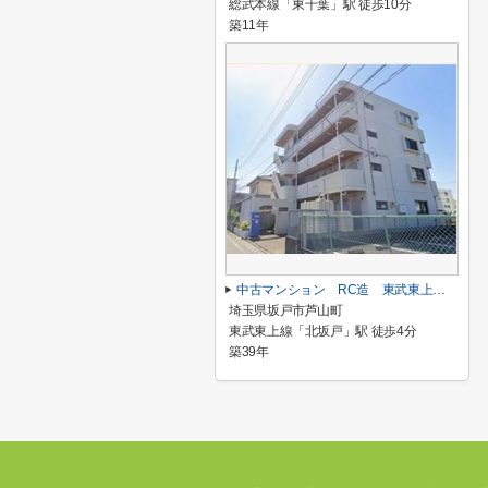
総武本線「東千葉」駅 徒歩10分
築11年
中古マンション RC造 東武東上線「北坂戸」駅 徒歩４分
埼玉県坂戸市芦山町
東武東上線「北坂戸」駅 徒歩4分
築39年