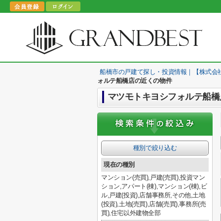
船橋市の戸建て探し・投資情報｜【株式会
ォルテ船橋店の近くの物件
マツモトキヨシフォルテ船橋
種別で絞り込む
現在の種別
マンション(売買),戸建(売買),投資マン
ション,アパート(棟),マンション(棟),ビ
ル,戸建(投資),店舗事務所,その他,土地
(投資),土地(売買),店舗(売買),事務所(売
買),住宅以外建物全部