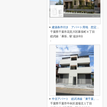
建築条件付き アパート用地 想定利回り6.3％
千葉県千葉市花見川区幕張町４丁目
総武線「幕張」駅 徒歩9分
-
中古アパート 総武本線「東千葉」 徒歩10分 表面6.76％
千葉県千葉市中央区道場北１丁目