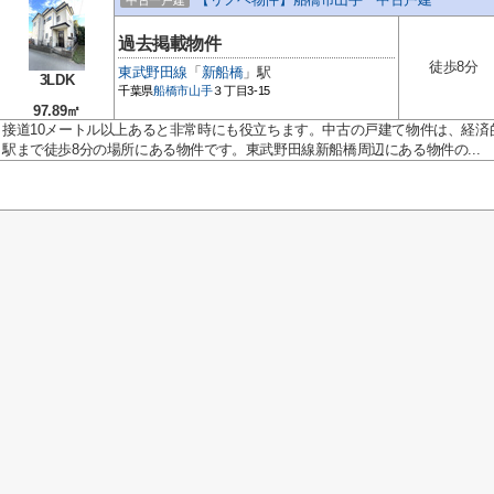
中古一戸建
過去掲載物件
徒歩8分
東武野田線
「
新船橋
」駅
3LDK
千葉県
船橋市
山手
３丁目3-15
97.89㎡
接道10メートル以上あると非常時にも役立ちます。中古の戸建て物件は、経済
駅まで徒歩8分の場所にある物件です。東武野田線新船橋周辺にある物件の...