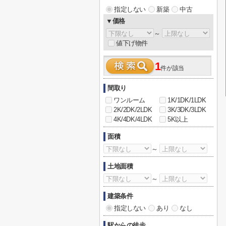
指定しない
新築
中古
▼価格
～
値下げ物件
1
件が該当
間取り
ワンルーム
1K/1DK/1LDK
2K/2DK/2LDK
3K/3DK/3LDK
4K/4DK/4LDK
5K以上
面積
～
土地面積
～
建築条件
指定しない
あり
なし
駅からの徒歩