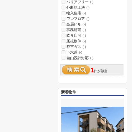
バリアフリー
(-)
外断熱工法
(-)
輸入住宅
(-)
ワンフロア
(-)
高層ビル
(-)
事務所可
(-)
飲食店可
(-)
居抜物件
(-)
都市ガス
(-)
下水道
(-)
自由設計対応
(-)
1
件が該当
新着物件