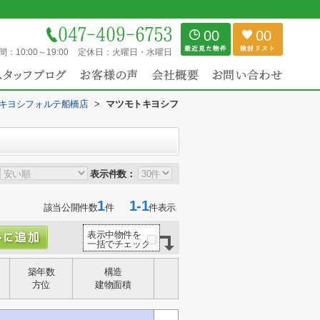
00
00
間：
10:00～19:00
定休日：
火曜日・水曜日
キヨシフォルテ船橋店
>
マツモトキヨシフ
表示件数：
1
1-1
該当公開件数
件
件表示
表示中物件を
一括でチェック
築年数
構造
方位
建物面積