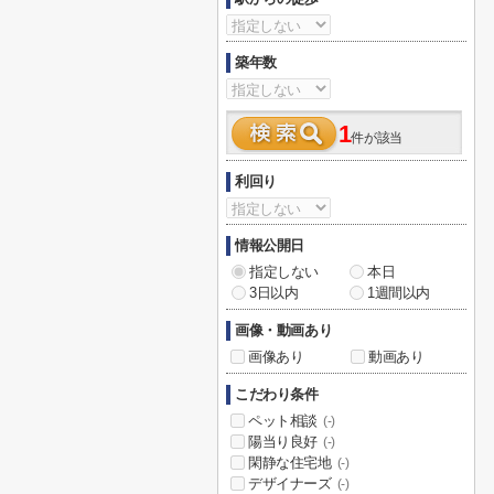
築年数
1
件が該当
利回り
情報公開日
指定しない
本日
3日以内
1週間以内
画像・動画あり
画像あり
動画あり
こだわり条件
ペット相談
(-)
陽当り良好
(-)
閑静な住宅地
(-)
デザイナーズ
(-)