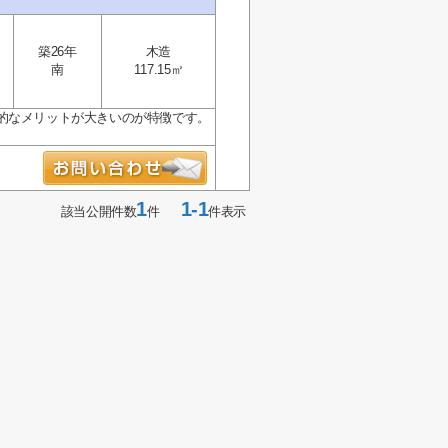
築26年
木造
南
117.15㎡
的なメリットが大きいのが特徴です。
1
1-1
該当公開件数
件
件表示