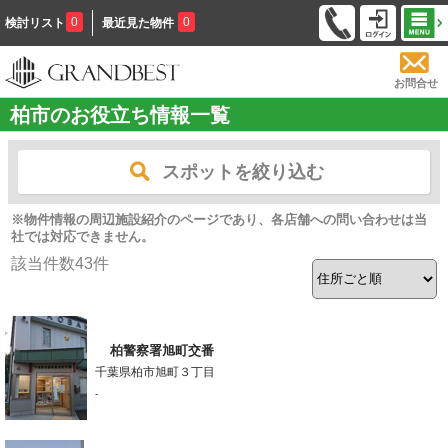
0
0
検討リスト
最近見た物件
お問合せ
柏市のお役立ち情報一覧
スポットを絞り込む
※物件情報の周辺施設紹介のページであり、各店舗への問い合わせは当
社では対応できません。
該当件数
43
件
柏警察署旭町交番
千葉県柏市旭町３丁目
-