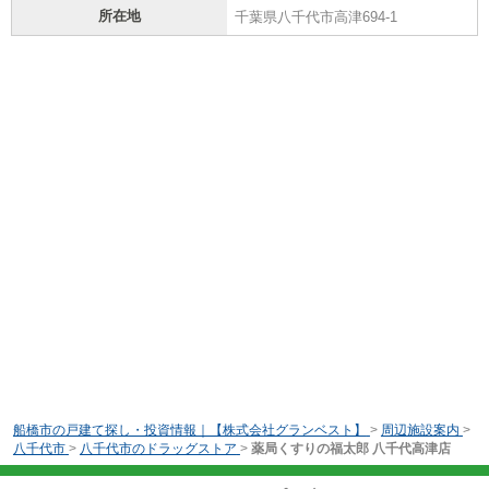
所在地
千葉県八千代市高津694-1
船橋市の戸建て探し・投資情報｜【株式会社グランベスト】
>
周辺施設案内
>
八千代市
>
八千代市のドラッグストア
>
薬局くすりの福太郎 八千代高津店