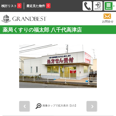
0
0
検討リスト
最近見た物件
お問合せ
薬局くすりの福太郎 八千代高津店
前
次
画像タップで拡大表示【
1
/1】