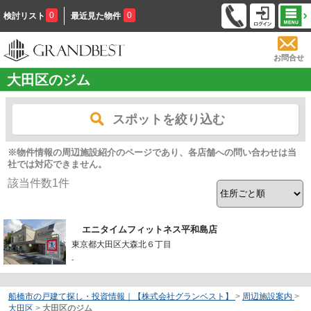
0
0
検討リスト
最近見た物件
お問合せ
大田区のジム
スポットを絞り込む
※物件情報の周辺施設紹介のページであり、各店舗への問い合わせは当
社では対応できません。
該当件数
1
件
エニタイムフィットネス平和島店
東京都大田区大森北６丁目
-
船橋市の戸建て探し・投資情報｜【株式会社グランベスト】
>
周辺施設案内
>
大田区
>
大田区のジム