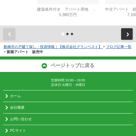
建築条件付き アパート用地 想定利回り6.3％
5,980万円
7,1
船橋市の戸建て探し・投資情報｜【株式会社グランベスト】
>
ブログ記事一覧
>
新築アパート 販売中
ページトップに戻る
営業時間:10:00～19:00
定休日:火曜日・水曜日
ホーム
会社概要
お問い合わせ
PCサイト