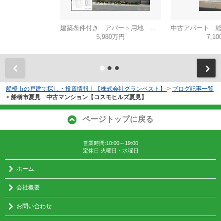
建築条件付き アパート用地 想定利回り6.3％
5,980万円
7,1
船橋市の戸建て探し・投資情報｜【株式会社グランベスト】
>
ブログ記事一覧
>
船橋市夏見 中古マンション【コスモヒルズ夏見】
ページトップに戻る
営業時間:10:00～19:00
定休日:火曜日・水曜日
ホーム
会社概要
お問い合わせ