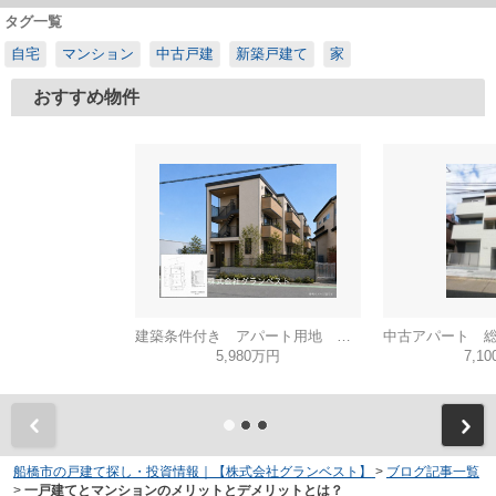
タグ一覧
自宅
マンション
中古戸建
新築戸建て
家
おすすめ物件
建築条件付き アパート用地 想定利回り6.3％
5,980万円
7,1
船橋市の戸建て探し・投資情報｜【株式会社グランベスト】
>
ブログ記事一覧
>
一戸建てとマンションのメリットとデメリットとは？