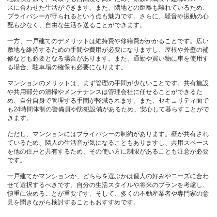
スに合わせた生活ができます。また、隣地との距離も離れているため、
プライバシーが守られるという点も魅力です。さらに、騒音や振動の心
配も少なく、自由な生活を送ることができます。
一方、一戸建てのデメリットは維持費や修繕費がかかることです。広い
敷地を維持するための手間や費用が必要になりますし、屋根や外壁の補
修なども必要となる場合があります。また、通勤や買い物に車を使用す
る場合、駐車場の確保も必要になります。
マンションのメリットは、まず管理の手間が少ないことです。共有施設
や共用部分の清掃やメンテナンスは管理会社に任せることができるた
め、自分自身で管理する手間が軽減されます。また、セキュリティ面で
も24時間体制の警備員や防犯設備があるため、安心して暮らすことがで
きます。
ただし、マンションにはプライバシーの制約があります。壁が共有され
ているため、隣人の生活音が気になることもありますし、共用スペース
を他の住戸と共有するため、その使い方に制限があることも注意が必要
です。
一戸建てかマンションか、どちらを選ぶかは個人の好みやニーズに合わ
せて選択するべきです。自分の生活スタイルや将来のプランを考慮し、
慎重に決めることが重要です。そして、多くの不動産業者や専門家の意
見を聞きながら検討することもおすすめです。