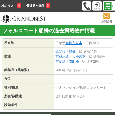
0
0
検討リスト
最近見た物件
お問合せ
フォルスコート船橋の過去掲載物件情報
所在地
千葉県
船橋市
宮本
１丁目20-8
総武線
「
船橋
」駅 徒歩12分
交通
京成本線
「
大神宮下
」駅 徒歩5分
京葉線
「
南船橋
」駅 徒歩29分
築年月（築年数）
2003年 2月（築23年）
方位
-
種別/構造
中古マンション/鉄筋コンクリート
所在階/階建
5階/13階建 地下3階
設備条件