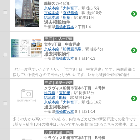
船橋スカイビル
京成本線
「
大神宮下
」駅 徒歩5分
京成本線
「
京成船橋
」駅 徒歩10分
総武本線
「
船橋
」駅 徒歩11分
過去掲載物件
千葉県
船橋市
宮本
２丁目1-4
売買｜中古一戸建
宮本8丁目 中古戸建
京成本線
「
船橋競馬場
」駅 徒歩6分
過去掲載物件
千葉県
船橋市
宮本
８丁目14-13
ぜひ一度見ていただきたい、「宮本8丁目 中古戸建」です。南側道路に
接している物件なので日当たりがいいです。駅から徒歩6分圏内の物件で
す。中古の戸建て物件は、経済的なメリット...
売買｜新築一戸建
クラヴィス船橋市宮本6丁目 A号棟
総武線
「
東船橋
」駅 徒歩13分
総武線
「
船橋
」駅 徒歩16分
京成本線
「
大神宮下
」駅 徒歩16分
過去掲載物件
千葉県
船橋市
宮本
６丁目21-14
多くの方から高いニーズのある、内装もピカピカの新築戸建ての物件です
♪駅から徒歩13分の物件はいかがですか♪船橋市にあるこちらの物件、また
はエリア内にあるその他物件の詳細情報を...
売買｜新築一戸建
クラヴィス船橋市宮本6丁目 B号棟