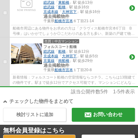
総武線
「
東船橋
」駅 徒歩13分
総武線
「
船橋
」駅 徒歩16分
京成本線
「
大神宮下
」駅 徒歩16分
過去掲載物件
千葉県
船橋市
宮本
６丁目21-14
船橋市周辺にある物件をお求めの方は「クラヴィス船橋市宮本6丁目 B
号棟」はいかがでしょうか◎こだわりのある方も多い、新築の戸建て物件
◎駅徒歩13分の場所にある物件です◎船橋市にあ...
売買｜中古マンション
フォルスコート船橋
総武線
「
船橋
」駅 徒歩12分
京成本線
「
大神宮下
」駅 徒歩5分
京葉線
「
南船橋
」駅 徒歩29分
過去掲載物件
千葉県
船橋市
宮本
１丁目20-8
新着情報：フォルスコート船橋の空室情報ならコチラ。こちらは13階建て
の物件です。駅まで徒歩12分でアクセス可能です。マンションにどんな人
が住んでいるのかも中古マンションなら事...
該当公開件数
5
件
1-5
件表示
チェックした物件をまとめて
検討リストに追加
お問い合わせ
無料会員登録はこちら