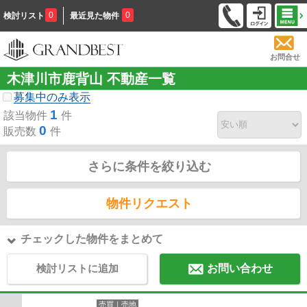
0
0
検討リスト
最近見た物件
お問合せ
木津川市鹿背山 不動産一覧
募集中のみ表示
1
該当物件
件
0
販売数
件
さらに条件を絞り込む
物件リクエスト
チェックした物件をまとめて
検討リストに追加
お問い合わせ
売買｜売地