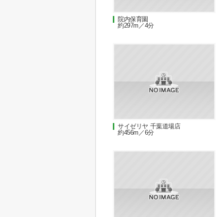
院内保育園
約297m／4分
サイゼリヤ 千葉道場店
約456m／6分