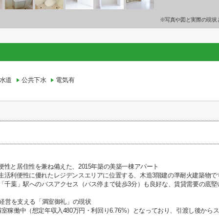
※写真や図と実際の現状
水道
公共下水
電気有
便性と居住性を兼ね備えた、2015年築の美築一棟アパート
生活利便性に優れたレジデンスエリアに位置する、木造3階建の準耐火建築物で
に「千葉」駅へのバスアクセス（バス停まで徒歩3分）も良好な、賃貸需要の底
賃貸経営を支える「満室御礼」の現状
満室稼働中（想定年収入480万円・利回り6.76%）となっており、引渡し後か