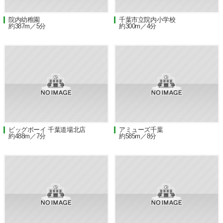
院内幼稚園
千葉市立院内小学校
約387m／5分
約300m／4分
ビッグボーイ 千葉道場北店
アミューズ千葉
約488m／7分
約585m／8分