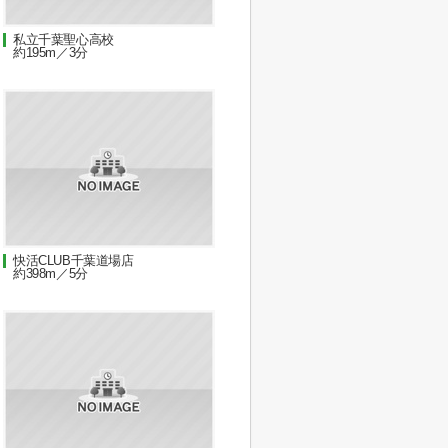
私立千葉聖心高校
約195m／3分
快活CLUB千葉道場店
約398m／5分