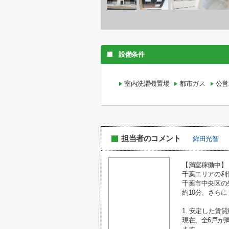
設備条件
室内洗濯機置場
都市ガス
公営
担当者のコメント
鉾田光智
【満室稼働中】
千葉エリアの利
千葉市中央区の
約10分、さら
1. 安定した
現在、全6戸が