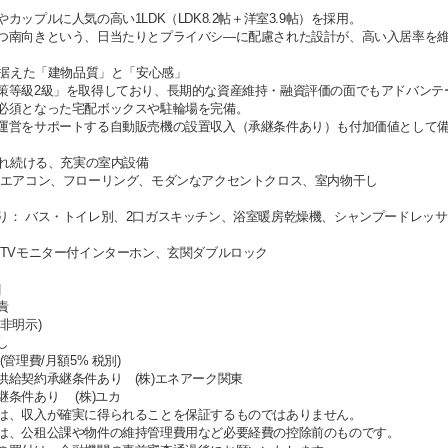
カップルに人気の高い1LDK（LDK8.2帖＋洋室3.9帖）を採用。
つ南向きという、日当たりとプライバシ―に配慮された設計が、高い入居率を
を見据えた「建物品質」と「安心感」
策等級2級」を取得しており、長期的な資産維持・融資評価の面でもアドバンテ
必須となった宅配ボックスや駐輪場を完備。
運営をサポートする自動販売機の設置収入（承継条件あり）も付加価値として
ばれ続ける、充実の室内設備
 エアコン、フローリング、モダンなアクセントクロス、室内物干し
り： バス・トイレ別、2口ガスキッチン、浴室暖房乾燥機、シャンプードレッ
 TVモニター付インターホン、玄関ダブルロック
］
責
非明示)
し
管理費/月額5% 税別)
供給契約承継条件あり (株)エネアーク関東
継条件あり (株)ユカ
は、収入が確実に得られることを保証するものではありません。
は、公租公課や物件の維持管理費用など必要経費の控除前のものです。