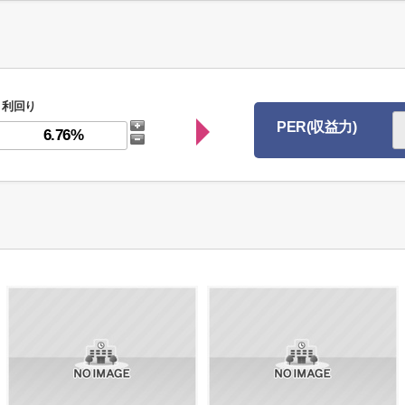
利回り
PER(収益力)