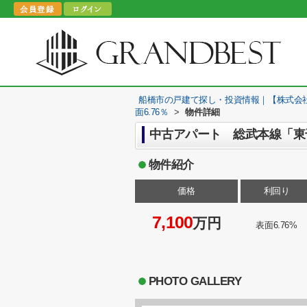
船橋市の戸建て探し・投資情報｜【株式会
面6.76％
>
物件詳細
中古アパート 総武本線「東千
物件紹介
価格
利回り
7,100
万円
表面6.76%
PHOTO GALLERY