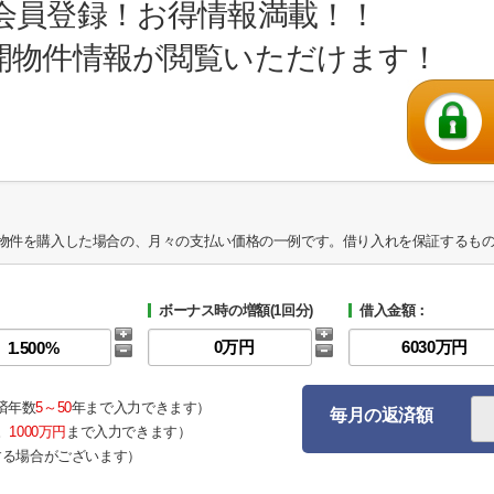
会員登録！お得情報満載！！
開物件情報が閲覧いただけます！
物件を購入した場合の、月々の支払い価格の一例です。借り入れを保証するも
ボーナス時の増額(1回分)
借入金額：
済年数
5～50
年まで入力できます）
毎月の返済額
。
1000万円
まで入力できます）
する場合がございます）