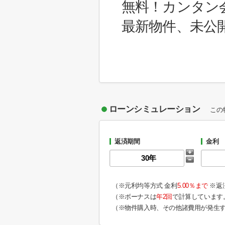
無料！カンタン
最新物件、未公
ローンシミュレーション
この
返済期間
金利
（※元利均等方式 金利
5.00％まで
※返
（※ボーナスは
年2回
で計算しています
（※物件購入時、その他諸費用が発生