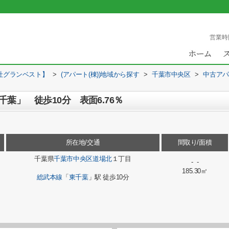
営業時
社グランベスト】
>
(アパート(棟))地域から探す
>
千葉市中央区
>
中古アパ
葉」 徒歩10分 表面6.76％
所在地/交通
間取り/面積
千葉県
千葉市中央区
道場北
１丁目
- -
185.30㎡
総武本線
「
東千葉
」駅 徒歩10分