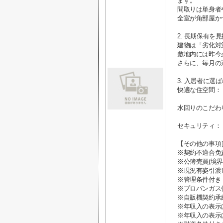
ます。
間取りは単身者や
全室が角部屋か
2. 長期保有
建物は「劣化対
敷地内には昨今
さらに、毎月の
3. 入居者に選
快適な住空間：
水回りのこだわ
セキュリティ：
【その他の事項
※契約不適合免
※公簿売買(境界
※現況有姿引渡
※管理条件付き (
※プロパンガス
※自販機契約承
※年収入の表示
※年収入の表示