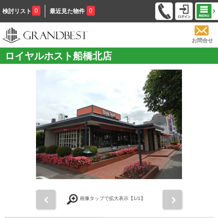
0
0
検討リスト
最近見た物件
お問合せ
ロイヤルホスト船橋北店
前
次
画像タップで拡大表示【
1
/1】