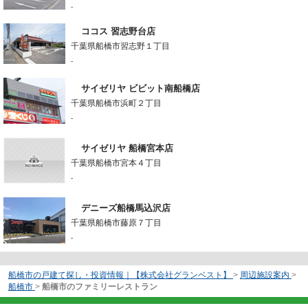
-
ココス 習志野台店
千葉県船橋市習志野１丁目
-
サイゼリヤ ビビット南船橋店
千葉県船橋市浜町２丁目
-
サイゼリヤ 船橋宮本店
千葉県船橋市宮本４丁目
-
デニーズ船橋馬込沢店
千葉県船橋市藤原７丁目
-
船橋市の戸建て探し・投資情報｜【株式会社グランベスト】
>
周辺施設案内
>
船橋市
>
船橋市のファミリーレストラン