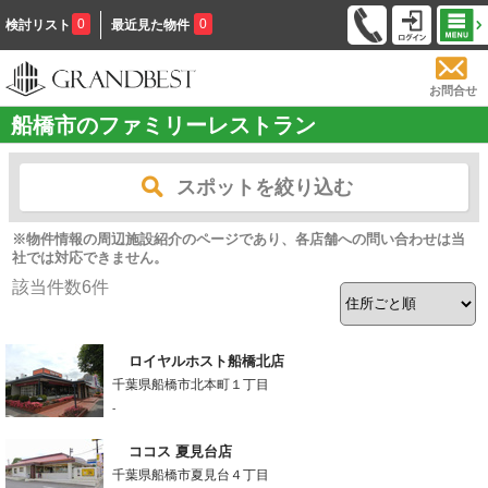
0
0
検討リスト
最近見た物件
お問合せ
船橋市のファミリーレストラン
スポットを絞り込む
※物件情報の周辺施設紹介のページであり、各店舗への問い合わせは当
社では対応できません。
該当件数
6
件
ロイヤルホスト船橋北店
千葉県船橋市北本町１丁目
-
ココス 夏見台店
千葉県船橋市夏見台４丁目