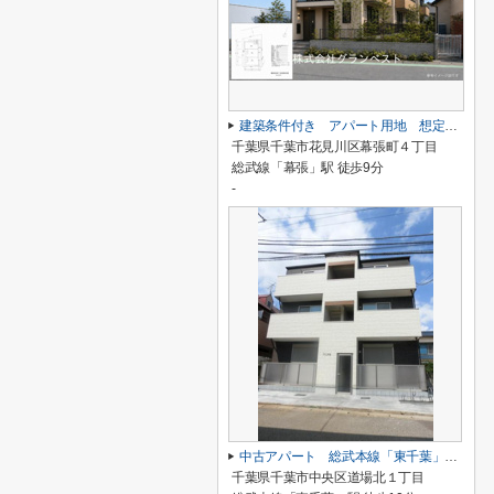
建築条件付き アパート用地 想定利回り6.3％
千葉県千葉市花見川区幕張町４丁目
総武線「幕張」駅 徒歩9分
-
中古アパート 総武本線「東千葉」 徒歩10分 表面6.76％
千葉県千葉市中央区道場北１丁目