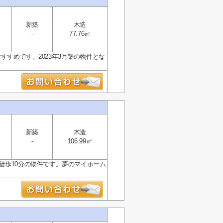
新築
木造
-
77.76㎡
すめです。2023年3月築の物件とな
新築
木造
-
106.99㎡
徒歩10分の物件です。夢のマイホーム