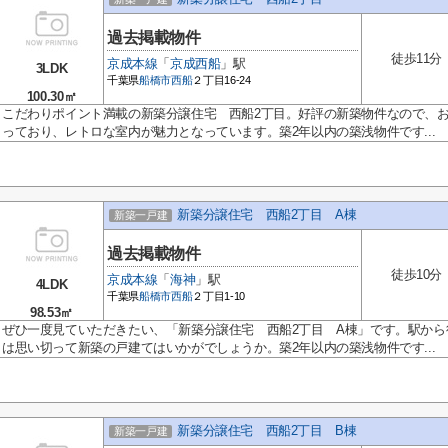
過去掲載物件
徒歩11分
京成本線
「
京成西船
」駅
3LDK
千葉県
船橋市
西船
２丁目16-24
100.30㎡
こだわりポイント満載の新築分譲住宅 西船2丁目。好評の新築物件なので、おす
っており、レトロな室内が魅力となっています。築2年以内の築浅物件です...
新築分譲住宅 西船2丁目 A棟
新築一戸建
過去掲載物件
徒歩10分
京成本線
「
海神
」駅
4LDK
千葉県
船橋市
西船
２丁目1-10
98.53㎡
ぜひ一度見ていただきたい、「新築分譲住宅 西船2丁目 A棟」です。駅から
は思い切って新築の戸建てはいかがでしょうか。築2年以内の築浅物件です...
新築分譲住宅 西船2丁目 B棟
新築一戸建