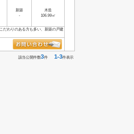
新築
木造
-
106.99㎡
。こだわりのある方も多い、新築の戸建
3
1-3
該当公開件数
件
件表示