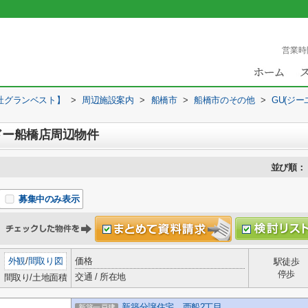
営業時
社グランベスト】
>
周辺施設案内
>
船橋市
>
船橋市のその他
>
GU(ジ
カドー船橋店周辺物件
並び順：
募集中のみ表示
外観
/
間取り図
価格
駅徒歩
停歩
交通 / 所在地
間取り/土地面積
新築分譲住宅 西船2丁目
新築一戸建