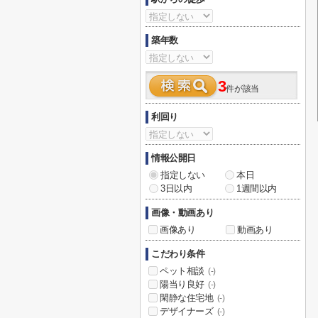
築年数
3
件が該当
利回り
情報公開日
指定しない
本日
3日以内
1週間以内
画像・動画あり
画像あり
動画あり
こだわり条件
ペット相談
(-)
陽当り良好
(-)
閑静な住宅地
(-)
デザイナーズ
(-)