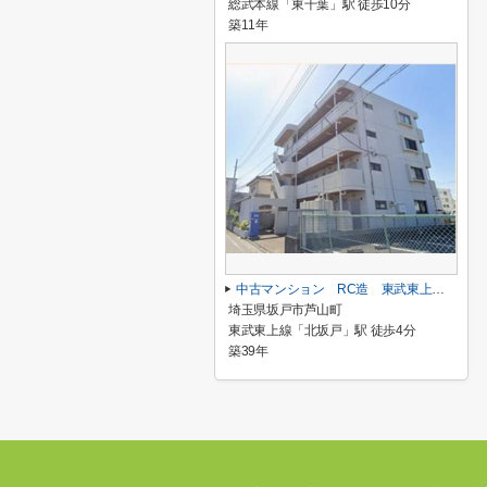
総武本線「東千葉」駅 徒歩10分
築11年
中古マンション RC造 東武東上線「北坂戸」駅 徒歩４分
埼玉県坂戸市芦山町
東武東上線「北坂戸」駅 徒歩4分
築39年