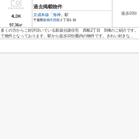
過去掲載物件
徒歩10分
京成本線
「
海神
」駅
4LDK
千葉県
船橋市
西船
２丁目1-10
97.36㎡
多くの方からご好評頂いている新築分譲住宅 西船2丁目 B棟のご紹介です
て物件となっております。駅から徒歩10分圏内の物件です。きれい好きな...