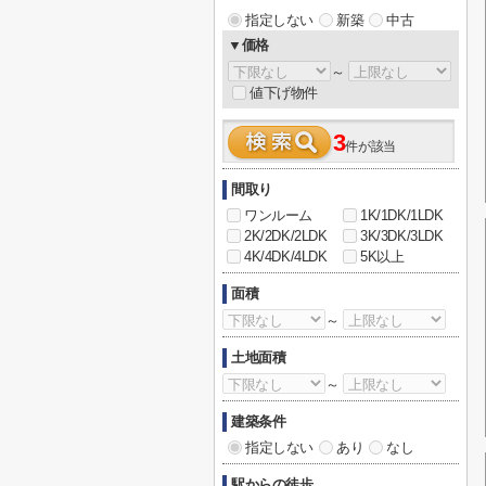
指定しない
新築
中古
▼価格
～
値下げ物件
3
件が該当
間取り
ワンルーム
1K/1DK/1LDK
2K/2DK/2LDK
3K/3DK/3LDK
4K/4DK/4LDK
5K以上
面積
～
土地面積
～
建築条件
指定しない
あり
なし
駅からの徒歩