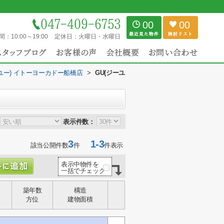
00
00
間：
10:00～19:00
定休日：
火曜日・水曜日
ーユー) イトーヨーカドー船橋店
>
GU(ジーユ
表示件数：
3
1-3
該当公開件数
件
件表示
表示中物件を
一括でチェック
築年数
構造
方位
建物面積