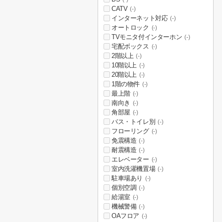
CATV
(-)
インターネット対応
(-)
オートロック
(-)
TVモニタ付インターホン
(-)
宅配ボックス
(-)
2階以上
(-)
10階以上
(-)
20階以上
(-)
1階の物件
(-)
最上階
(-)
南向き
(-)
角部屋
(-)
バス・トイレ別
(-)
フローリング
(-)
免震構造
(-)
耐震構造
(-)
エレベーター
(-)
室内洗濯機置場
(-)
駐車場あり
(-)
個別空調
(-)
給湯室
(-)
機械警備
(-)
OAフロア
(-)