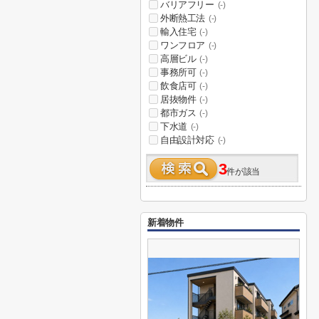
バリアフリー
(-)
外断熱工法
(-)
輸入住宅
(-)
ワンフロア
(-)
高層ビル
(-)
事務所可
(-)
飲食店可
(-)
居抜物件
(-)
都市ガス
(-)
下水道
(-)
自由設計対応
(-)
3
件が該当
新着物件