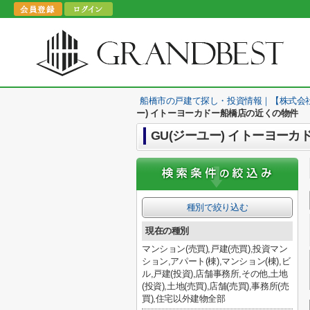
船橋市の戸建て探し・投資情報｜【株式会
ー) イトーヨーカドー船橋店の近くの物件
GU(ジーユー) イトーヨー
種別で絞り込む
現在の種別
マンション(売買),戸建(売買),投資マン
ション,アパート(棟),マンション(棟),ビ
ル,戸建(投資),店舗事務所,その他,土地
(投資),土地(売買),店舗(売買),事務所(売
買),住宅以外建物全部