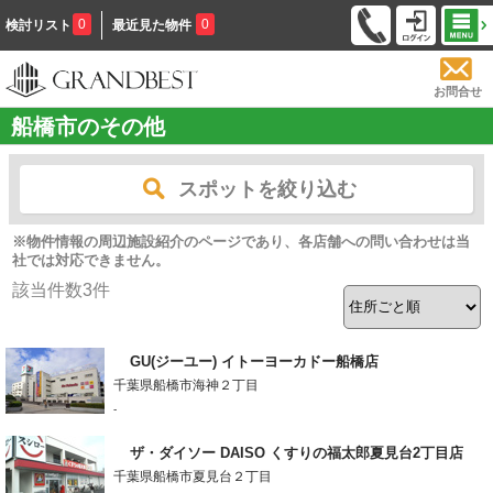
0
0
検討リスト
最近見た物件
お問合せ
船橋市のその他
スポットを絞り込む
※物件情報の周辺施設紹介のページであり、各店舗への問い合わせは当
社では対応できません。
該当件数
3
件
GU(ジーユー) イトーヨーカドー船橋店
千葉県船橋市海神２丁目
-
ザ・ダイソー DAISO くすりの福太郎夏見台2丁目店
千葉県船橋市夏見台２丁目