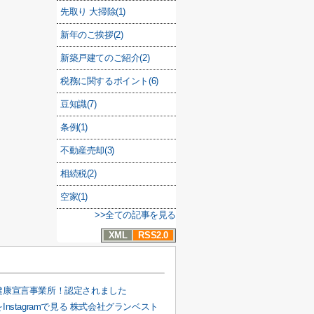
先取り 大掃除(1)
新年のご挨拶(2)
新築戸建てのご紹介(2)
税務に関するポイント(6)
豆知識(7)
条例(1)
不動産売却(3)
相続税(2)
空家(1)
>>全ての記事を見る
XML
RSS2.0
健康宣言事業所！認定されました
Instagramで見る 株式会社グランベスト