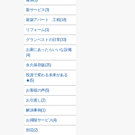
新サービス(3)
新築アパート 工程(18)
リフォーム(1)
グランベストの日常(33)
お家にあったらいいな設備
(4)
永久保存版(25)
投資で変わる未来がある
★(5)
お客様の声(5)
お引渡し(2)
解決事例(1)
お掃除サービス(4)
別荘(2)