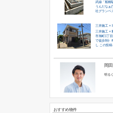
武線「船橋
うんだなぁ('
社グランベスト
三井施工 ×
三井施工 ×
市旭町1丁目
で徒歩8分 ⁡
し この投稿を
岡田
明る
おすすめ物件