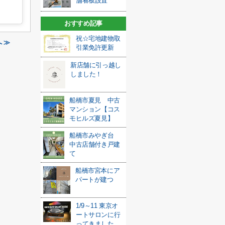
舗看板設置
おすすめ記事
祝☆宅地建物取
 ≫
引業免許更新
新店舗に引っ越し
しました！
船橋市夏見 中古
マンション【コス
モヒルズ夏見】
船橋市みやぎ台
中古店舗付き戸建
て
船橋市宮本にア
パートが建つ
1/9～11 東京オ
ートサロンに行
ってきました