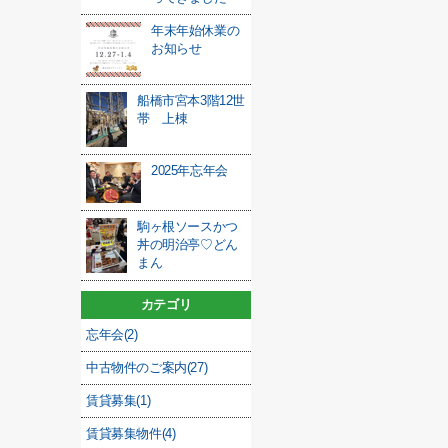
年末年始休業の
お知らせ
船橋市宮本3階12世
帯 上棟
2025年忘年会
駒ヶ根ソースかつ
丼の明治亭♡どん
まん
カテゴリ
忘年会(2)
中古物件のご案内(27)
賃貸募集(1)
賃貸募集物件(4)