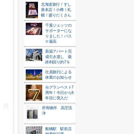
北海道旅行！すし
善本店！小樽！札
幌！盛りだくさん
千葉ジェッツの
サポーターにな
りました！バス
ケ最高
新築アパート完
成引き渡し 最
終利回り約7％
社員旅行による
休業のお知らせ
㊗️グランベスト7
周年！今日から8
年目に突入だ
所有物件 高圧洗
浄
船橋駅 駅前店