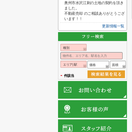
奥州市水沢江刺の土地の契約を頂き
ました。
不動産売却 のご相談ありがとうござ
います！！
更新情報一覧
種別
エリア| 駅
価格
面積
-
件該当