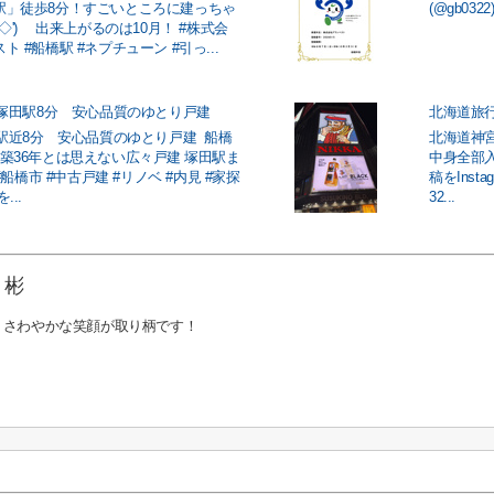
駅」徒歩8分！すごいところに建っちゃ
(@gb03
◇')ゞ 出来上がるのは10月！ #株式会
 #船橋駅 #ネプチューン #引っ...
 塚田駅8分 安心品質のゆとり戸建
 駅近8分 安心品質のゆとり戸建 ⁡ 船橋
北海道神宮
築36年とは思えない広々戸建 ⁡塚田駅ま
中身全部
 #船橋市 #中古戸建 #リノベ #内見 #家探
稿をInst
...
32...
 彬
くさわやかな笑顔が取り柄です！