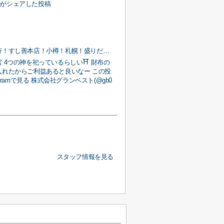
22)がシェアした投稿
北海道旅行！すし善本店！小樽！札幌！盛りだくさん
 4つの神を祀っているらしい⛩️ 財布の
入れたからご利益あると良いなー この投
agramで見る 株式会社グランベスト(@gb0
スタッフ情報を見る