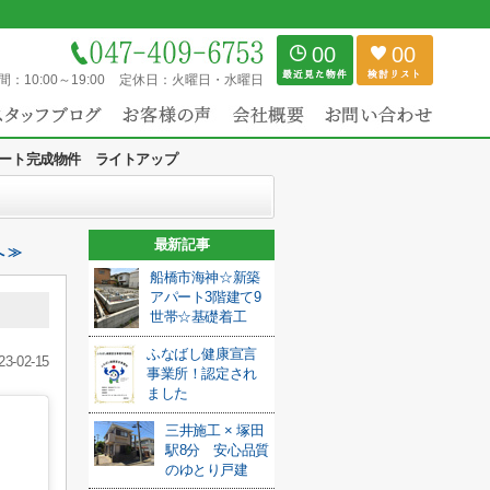
00
00
間：
10:00～19:00
定休日：
火曜日・水曜日
ート完成物件 ライトアップ
最新記事
 ≫
船橋市海神☆新築
アパート3階建て9
世帯☆基礎着工
ふなばし健康宣言
23-02-15
事業所！認定され
ました
三井施工 × 塚田
駅8分 安心品質
のゆとり戸建