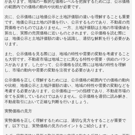
があります。地域の一般的な価格レベルを把握するためには、公示価格
の範囲内での価格の動向や比較が必要です。
次に、公示価格には地価公示と土地評価額の違いを理解することも重要
です。地価公示は土地の評価を行い、公示するものであり、不動産の売
買価格そのものではありません。一方、土地評価額は土地の市場価値を
算出し、実際の売買価格に近いものとされます。公示価格を読む際に
は、地価公示と土地評価額の違いを認識し、適切な解釈を行う必要があ
ります。
また、公示価格を見る際には、地域の特性や需要の変動を考慮すること
も大切です。不動産市場は地域ごとに異なる特性や需要・供給のバラン
スがあります。したがって、公示価格を読む際には地域の特性を理解
し、市場の動向や需要の変動を注視する必要があります。
公示価格を正しく理解するためには、公示価格の範囲内での価格の動向
や比較、地価公示と土地評価額の違い、地域の特性や需要の変動などを
考慮する必要があります。公示価格は一つの指標であり、不動産市場の
全てを反映しているわけではありません。公示価格を適切に読み解き、
不動産取引において正確な判断を行いましょう。
実勢価格の見方
実勢価格を正しく理解するためには、適切な見方をすることが重要で
す。以下では、実勢価格の見方のポイントをご紹介します。