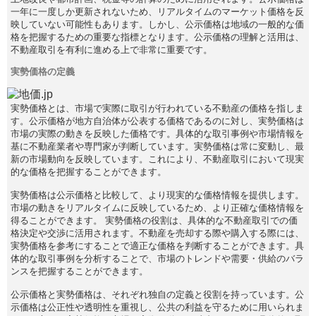
一年に一度しか更新されないため、リアルタイムのマーケット価格を反
映していない可能性もあります。しかし、公示価格は地域の一般的な価
格を把握するための重要な指標となります。公示価格の理解と活用は、
不動産取引を有利に進める上で非常に重要です。
実勢価格の定義
実勢価格とは、市場で実際に取引が行われている不動産の価格を指しま
す。公示価格が地方自治体が公表する価格であるのに対し、実勢価格は
市場の実際の動きを反映した価格です。具体的な取引事例や市場情報を
基に不動産業者や専門家が判断しています。実勢価格は常に変動し、最
新の市場動向を反映しています。これにより、不動産取引において現実
的な価格を把握することができます。
実勢価格は公示価格と比較して、より現実的な価格情報を提供します。
市場の動きをリアルタイムに反映しているため、より正確な価格情報を
得ることができます。 実勢価格の役割は、具体的な不動産取引での価
格決定や交渉に活用されます。不動産を売却する際や購入する際には、
実勢価格を参考にすることで適正な価格を判断することができます。具
体的な取引事例を分析することで、市場のトレンドや需要・供給のバラ
ンスを把握することができます。
公示価格と実勢価格は、それぞれ独自の定義と役割を持っています。公
示価格は公正性や透明性を重視し、公共の利益を守るために用いられま