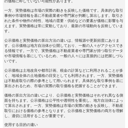
の価格に即していない可能性があります。
一方、実勢価格は市場の実際の動きを反映した価格です。具体的な取引
事例や市場情報を基に不動産業者や専門家が判断し算出します。取引さ
れた条件や物件の特性、地域の需要・供給などの要素が価格に影響を与
えます。実勢価格は常に変動しており、最新の市場動向を反映していま
す。
公示価格と実勢価格の算出方法の違いは、情報源や更新頻度にありま
す。公示価格は地方自治体が公開しており、一般の人々がアクセスでき
る情報です。一方で、実勢価格は不動産業者や専門家が持つ取引データ
や市場情報を基にしているため、一般の人々には直接的には把握しづら
いです。
公示価格は土地改良や都市計画、税金の計算などに利用されることが多
く、地域全体の土地価格の目安としても利用されます。一方、実勢価格
は不動産取引の際の参考として用いられます。具体的な取引事例を基に
算出されるため、市場の実際の取引価格を把握することができます。
価格の算出方法の違いにより、公示価格と実勢価格はそれぞれ異なる側
面を持ちます。公示価格は公平性や透明性を重視し、地方自治体によっ
て算出されます。一方、実勢価格は市場の実際の動きを反映し、不動産
取引における価格の参考となります。公示価格と実勢価格の両方を理解
し、適切に活用することが重要です。
使用する目的の違い