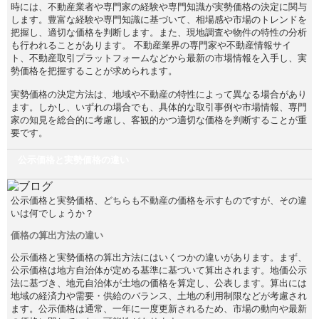
時には、不動産業者や専門家の経験や専門知識が実勢価格の決定に関与
します。豊富な経験や専門知識に基づいて、相場感や市場のトレンドを
把握し、適切な価格を判断します。また、現地調査や物件の特性の分析
も行われることがあります。 不動産業界の専門家や不動産情報サイ
ト、不動産取引プラットフォームなどから最新の市場情報を入手し、実
勢価格を把握することが求められます。
実勢価格の決定方法は、地域や不動産の特性によって異なる場合があり
ます。しかし、いずれの場合でも、具体的な取引事例や市場情報、専門
家の知見を総合的に考慮し、客観的かつ適切な価格を判断することが重
要です。
公示価格と実勢価格の違い
公示価格と実勢価格、どちらも不動産の価格を示すものですが、その違
いは何でしょうか？
価格の算出方法の違い
公示価格と実勢価格の算出方法にはいくつかの違いがあります。まず、
公示価格は地方自治体が定める基準に基づいて算出されます。地価公示
法に基づき、地元自治体が土地の価格を算定し、公表します。算出には
地域の経済力や需要・供給のバランス、土地の利用制限などが考慮され
ます。公示価格は通常、一年に一度更新されるため、市場の動向や最新