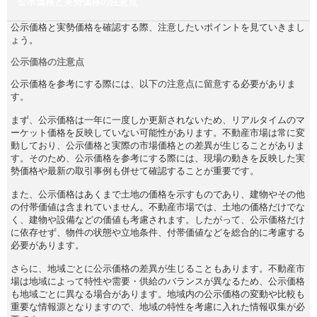
公示価格と実勢価格の注意点
公示価格と実勢価格を確認する際、注意したいポイントを見ていきまし
ょう。
公示価格の注意点
公示価格を参考にする際には、以下の注意点に留意する必要がありま
す。
まず、公示価格は一年に一度しか更新されないため、リアルタイムのマ
ーケット価格を反映していない可能性があります。不動産市場は常に変
動しており、公示価格と実際の市場価格との差異が生じることがありま
す。そのため、公示価格を参考にする際には、現場の動きを反映した実
勢価格や最新の取引事例も併せて確認することが重要です。
また、公示価格はあくまで土地の価格を示すものであり、建物やその他
の付帯価値は含まれていません。不動産市場では、土地の価格だけでな
く、建物や設備などの価値も考慮されます。したがって、公示価格だけ
に依存せず、物件の状態や立地条件、付帯価値などを総合的に考慮する
必要があります。
さらに、地域ごとに公示価格の差異が生じることもあります。不動産市
場は地域によって特性や需要・供給のバランスが異なるため、公示価格
も地域ごとに異なる場合があります。地域内の公示価格の変動や比較も
重要な情報源となりますので、地域の特性を考慮に入れた情報収集が必