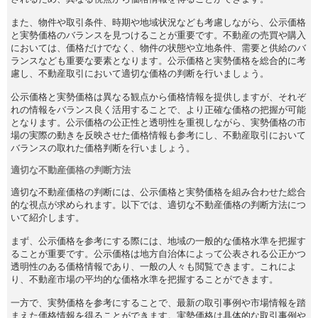
また、物件や取引条件、時期や地域状況なども考慮しながら、公示価格
と実勢価格のバランスを見つけることが重要です。不動産の売買や購入
においては、価格だけでなく、物件の状態や立地条件、需要と供給のバ
ランスなども重要な要素となります。公示価格と実勢価格を総合的に考
慮し、不動産取引において適切な価格の判断を行いましょう。
公示価格と実勢価格は異なる観点から価格情報を提供しますが、それぞ
れの情報をバランス良く活用することで、より正確な価格の把握が可能
となります。公示価格の公正性と透明性を重視しながら、実勢価格の市
場の実際の動きを反映させた価格情報も参考にし、不動産取引において
バランスの取れた価格判断を行いましょう。
適切な不動産価格の判断方法
適切な不動産価格の判断には、公示価格と実勢価格を組み合わせた総合
的な視点が求められます。以下では、適切な不動産価格の判断方法につ
いて紹介します。
まず、公示価格を参考にする際には、地域の一般的な価格水準を把握す
ることが重要です。公示価格は地方自治体によって公表される公正かつ
透明性のある価格情報であり、一般の人々も閲覧できます。これによ
り、不動産市場の平均的な価格水準を把握することができます。
一方で、実勢価格を参考にすることで、最新の取引事例や市場情報を踏
まえた価格情報を得ることができます。実勢価格は具体的な取引事例や