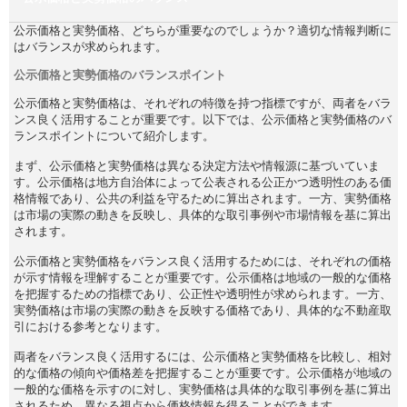
公示価格と実勢価格、どちらが重要なのでしょうか？適切な情報判断に
はバランスが求められます。
公示価格と実勢価格のバランスポイント
公示価格と実勢価格は、それぞれの特徴を持つ指標ですが、両者をバラ
ンス良く活用することが重要です。以下では、公示価格と実勢価格のバ
ランスポイントについて紹介します。
まず、公示価格と実勢価格は異なる決定方法や情報源に基づいていま
す。公示価格は地方自治体によって公表される公正かつ透明性のある価
格情報であり、公共の利益を守るために算出されます。一方、実勢価格
は市場の実際の動きを反映し、具体的な取引事例や市場情報を基に算出
されます。
公示価格と実勢価格をバランス良く活用するためには、それぞれの価格
が示す情報を理解することが重要です。公示価格は地域の一般的な価格
を把握するための指標であり、公正性や透明性が求められます。一方、
実勢価格は市場の実際の動きを反映する価格であり、具体的な不動産取
引における参考となります。
両者をバランス良く活用するには、公示価格と実勢価格を比較し、相対
的な価格の傾向や価格差を把握することが重要です。公示価格が地域の
一般的な価格を示すのに対し、実勢価格は具体的な取引事例を基に算出
されるため、異なる視点から価格情報を得ることができます。