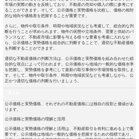
市場の実際の動きを反映しており、不動産の売却や購入の際に参考にす
ることができます。そして、公示価格と実勢価格を比較し、価格の相対
的な傾向や価格差を把握することが重要です。
さらに、物件や取引条件、時期や地域状況なども考慮して、総合的な判
断を行うことが求められます。物件の状態や立地条件、需要と供給のバ
ランスなど、不動産市場に影響を与える様々な要素を考慮に入れなが
ら、公示価格と実勢価格を総合的に判断することで、適切な不動産価格
を判断することができます。
適切な不動産価格の判断方法は、公示価格と実勢価格を組み合わせた総
合的な視点によって行われます。公示価格から地域の一般的な価格水準
を把握し、実勢価格を参考にして最新の取引事例や市場情報を取得しま
す。そして、物件や取引条件、時期や地域状況なども考慮しながら、公
正かつ適切な価格の判断を行いましょう。
まとめ
公示価格と実勢価格、それぞれの不動産価格には独自の役割と価値があ
ります。
公示価格と実勢価格の理解と活用
公示価格と実勢価格の理解と活用は、不動産取引を有利に進める上で重
要です。公示価格は地域の一般的な価格を把握するための指標であり、