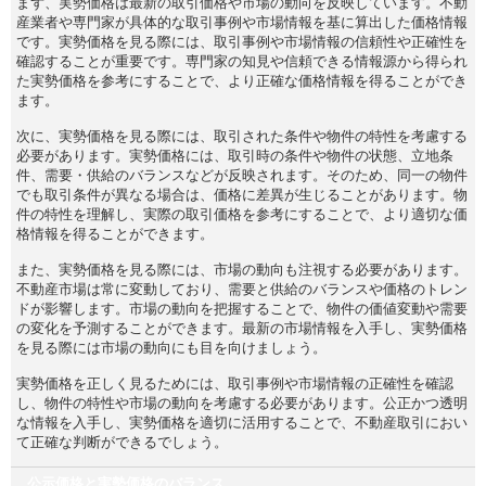
まず、実勢価格は最新の取引価格や市場の動向を反映しています。不動
産業者や専門家が具体的な取引事例や市場情報を基に算出した価格情報
です。実勢価格を見る際には、取引事例や市場情報の信頼性や正確性を
確認することが重要です。専門家の知見や信頼できる情報源から得られ
た実勢価格を参考にすることで、より正確な価格情報を得ることができ
ます。
次に、実勢価格を見る際には、取引された条件や物件の特性を考慮する
必要があります。実勢価格には、取引時の条件や物件の状態、立地条
件、需要・供給のバランスなどが反映されます。そのため、同一の物件
でも取引条件が異なる場合は、価格に差異が生じることがあります。物
件の特性を理解し、実際の取引価格を参考にすることで、より適切な価
格情報を得ることができます。
また、実勢価格を見る際には、市場の動向も注視する必要があります。
不動産市場は常に変動しており、需要と供給のバランスや価格のトレン
ドが影響します。市場の動向を把握することで、物件の価値変動や需要
の変化を予測することができます。最新の市場情報を入手し、実勢価格
を見る際には市場の動向にも目を向けましょう。
実勢価格を正しく見るためには、取引事例や市場情報の正確性を確認
し、物件の特性や市場の動向を考慮する必要があります。公正かつ透明
な情報を入手し、実勢価格を適切に活用することで、不動産取引におい
て正確な判断ができるでしょう。
公示価格と実勢価格のバランス