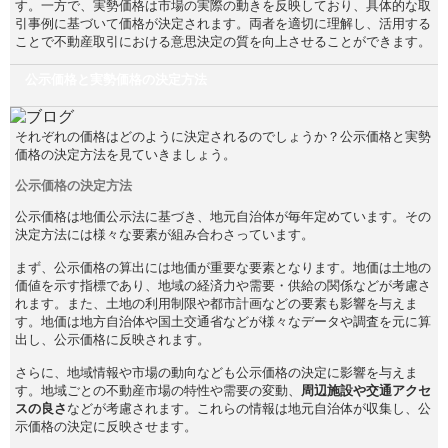
す。一方で、実勢価格は市場の実際の動きを反映しており、具体的な取
引事例に基づいて価格が決定されます。両者を適切に理解し、活用する
ことで不動産取引における意思決定の質を向上させることができます。
公示価格と実勢価格の決定方法
それぞれの価格はどのように決定されるのでしょうか？公示価格と実勢
価格の決定方法を見ていきましょう。
公示価格の決定方法
公示価格は地価公示法に基づき、地元自治体が毎年定めています。その
決定方法には様々な要素が組み合わさっています。
まず、公示価格の算出には地価が重要な要素となります。地価は土地の
価値を示す指標であり、地域の経済力や需要・供給の関係などが考慮さ
れます。また、土地の利用制限や都市計画などの要素も影響を与えま
す。地価は地方自治体や国土交通省などが様々なデータや調査を元に算
出し、公示価格に反映されます。
さらに、地域情報や市場の動向なども公示価格の決定に影響を与えま
す。地域ごとの不動産市場の特性や需要の変動、
周辺施設や交通アクセ
スの良さ
などが考慮されます。これらの情報は地元自治体が収集し、公
示価格の決定に反映させます。