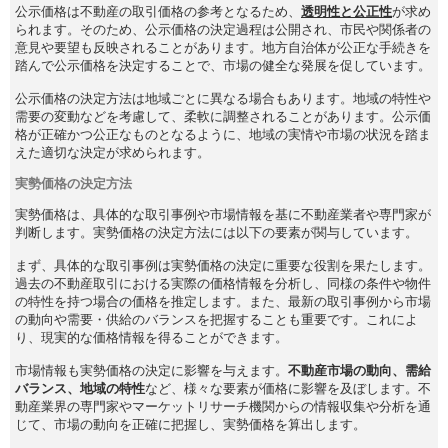
公示価格は不動産の取引価格の参考となるため、
透明性と公正性
が求め
られます。そのため、公示価格の決定過程は公開され、市民や関係者の
意見や要望も反映されることがあります。地方自治体が公正な手続きを
踏んで公示価格を決定することで、市場の健全な発展を促しています。
公示価格の決定方法は地域ごとに異なる場合もあります。地域の特性や
需要の変動などを考慮して、柔軟に調整されることがあります。公示価
格が正確かつ公正なものとなるように、地域の実情や市場の状況を踏ま
えた適切な決定が求められます。
実勢価格の決定方法
実勢価格は、具体的な取引事例や市場情報を基に不動産業者や専門家が
判断します。実勢価格の決定方法には以下の要素が関与しています。
まず、具体的な取引事例は実勢価格の決定に重要な役割を果たします。
過去の不動産取引における実際の価格情報を分析し、同様の条件や物件
の特性を持つ場合の価格を推定します。また、最新の取引事例から市場
の動向や需要・供給のバランスを把握することも重要です。これによ
り、現実的な価格情報を得ることができます。
市場情報も実勢価格の決定に影響を与えます。
不動産市場の動向、需給
バランス、地域の特性
など、様々な要素が価格に影響を及ぼします。不
動産業界の専門家やマーケットリサーチ機関からの情報収集や分析を通
じて、市場の動向を正確に把握し、実勢価格を算出します。