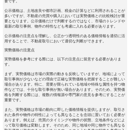
要です。
公示価格は、土地改良や都市計画、税金の計算などに利用されることが
多いですが、不動産の売買や購入においては実勢価格との比較検討が重
要となります。公示価格だけで判断するのではなく、市場のトレンドや
最新の取引事例、物件の特性なども考慮に入れる必要があります。
公示価格の注意点を理解し、公正かつ透明性のある価格情報を適切に活
用することで、不動産取引において適切な判断ができます。
実勢価格の注意点
実勢価格を参考にする際には、以下の注意点に留意する必要がありま
す。
まず、実勢価格は市場の実際の動きを反映していますが、地域によって
取引事例が少ないなどの理由で正確な実勢価格を把握することが難しい
場合があります。特に、需要が限られている地域や特殊な属性を持つ物
件などでは、十分な取引事例が無い場合があります。そのため、実勢価
格を判断する際には、複数の情報源や専門家の意見を参考にすることが
重要です。
また、実勢価格は市場の動向に即した価格情報を提供しますが、取引さ
れた条件や物件の特性によっても異なることを念頭に置いておく必要が
あります。例えば、売買のタイミングや物件の状態、立地条件などによ
って取引価格は変動します。そのため、同じ地域や同じ物件でも異なる