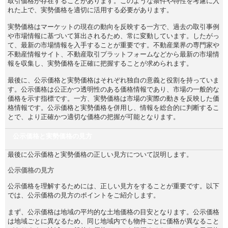
取引価格が存在することがあります。このような条件や特性を考慮に入
れた上で、実勢価格を適切に活用する必要があります。
実勢価格はマーケットの現在の動向を反映する一方で、過去の取引事例
や市場情報に基づいて算出されるため、常に変動しています。したがっ
て、最新の市場情報を入手することが重要です。不動産業界の専門家や
不動産情報サイト、不動産取引プラットフォームなどから最新の市場情
報を収集し、実勢価格を正確に把握することが求められます。
最後に、公示価格と実勢価格はそれぞれ独自の意義と役割を持っていま
す。公示価格は公正かつ透明性のある価格情報であり、市場の一般的な
価格を示す指標です。一方、実勢価格は市場の実際の動きを反映した価
格情報です。公示価格と実勢価格を併用し、情報を総合的に判断するこ
とで、より正確かつ適切な価格の把握が可能となります。
公示価格と実勢価格の見方
最後に公示価格と実勢価格の正しい見方について説明します。
公示価格の見方
公示価格を理解するためには、正しい見方をすることが重要です。以下
では、公示価格の見方のポイントをご紹介します。
まず、公示価格は地域の平均的な土地価格の目安となります。公示価格
は地域ごとに異なるため、同じ地域内でも物件ごとに価格が異なること