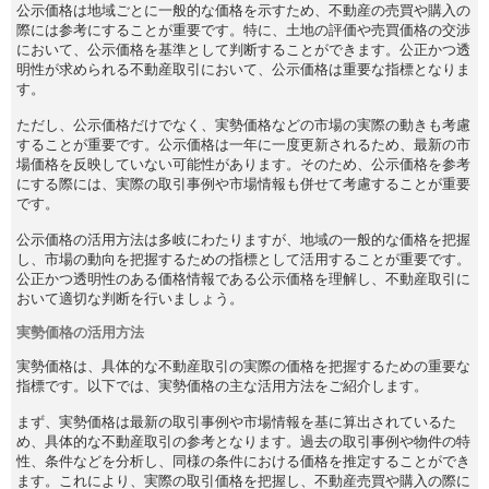
公示価格は地域ごとに一般的な価格を示すため、不動産の売買や購入の
際には参考にすることが重要です。特に、土地の評価や売買価格の交渉
において、公示価格を基準として判断することができます。公正かつ透
明性が求められる不動産取引において、公示価格は重要な指標となりま
す。
ただし、公示価格だけでなく、実勢価格などの市場の実際の動きも考慮
することが重要です。公示価格は一年に一度更新されるため、最新の市
場価格を反映していない可能性があります。そのため、公示価格を参考
にする際には、実際の取引事例や市場情報も併せて考慮することが重要
です。
公示価格の活用方法は多岐にわたりますが、地域の一般的な価格を把握
し、市場の動向を把握するための指標として活用することが重要です。
公正かつ透明性のある価格情報である公示価格を理解し、不動産取引に
おいて適切な判断を行いましょう。
実勢価格の活用方法
実勢価格は、具体的な不動産取引の実際の価格を把握するための重要な
指標です。以下では、実勢価格の主な活用方法をご紹介します。
まず、実勢価格は最新の取引事例や市場情報を基に算出されているた
め、具体的な不動産取引の参考となります。過去の取引事例や物件の特
性、条件などを分析し、同様の条件における価格を推定することができ
ます。これにより、実際の取引価格を把握し、不動産売買や購入の際に