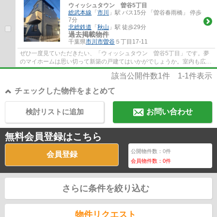
ウィッシュタウン 曽谷5丁目
総武本線
「
市川
」駅 バス15分 「曽谷春雨橋」 停歩
7分
北総鉄道
「
秋山
」駅 徒歩29分
過去掲載物件
千葉県
市川市
曽谷
５丁目17-11
ぜひ一度見ていただきたい、「ウィッシュタウン 曽谷5丁目」です。夢
のマイホームは思い切って新築の戸建てはいかがでしょうか。室内も広々
とした、令和4年12月築の物件で、多くの方...
該当公開件数
1
件
1-1
件表示
チェックした物件をまとめて
検討リストに追加
お問い合わせ
無料会員登録はこちら
公開物件数：
0
件
会員登録
会員物件数：
0
件
さらに条件を絞り込む
物件リクエスト