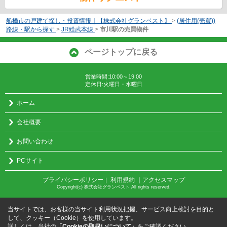
船橋市の戸建て探し・投資情報｜【株式会社グランベスト】
>
(居住用(売買))
路線・駅から探す
>
JR総武本線
>
市川駅の売買物件
ページトップに戻る
営業時間:10:00～19:00
定休日:火曜日・水曜日
ホーム
会社概要
お問い合わせ
PCサイト
プライバシーポリシー
利用規約
｜アクセスマップ
｜
Copyright(c) 株式会社グランベスト All rights reserved.
当サイトでは、お客様の当サイト利用状況把握、サービス向上検討を目的と
して、クッキー（Cookie）を使用しています。
詳しくは、当社の
「Cookieの取扱いについて」
をご確認ください。