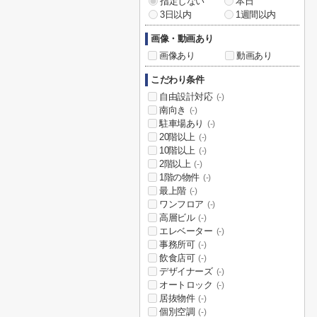
指定しない
本日
3日以内
1週間以内
画像・動画あり
画像あり
動画あり
こだわり条件
自由設計対応
(-)
南向き
(-)
駐車場あり
(-)
20階以上
(-)
10階以上
(-)
2階以上
(-)
1階の物件
(-)
最上階
(-)
ワンフロア
(-)
高層ビル
(-)
エレベーター
(-)
事務所可
(-)
飲食店可
(-)
デザイナーズ
(-)
オートロック
(-)
居抜物件
(-)
個別空調
(-)