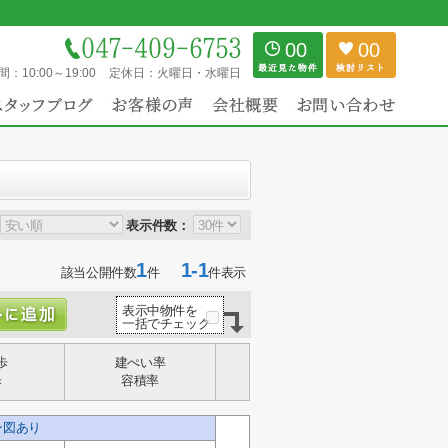
00
00
間：
10:00～19:00
定休日：
火曜日・水曜日
表示件数：
1
1-1
該当公開件数
件
件表示
表示中物件を
一括でチェック
歩
建ぺい率
歩
容積率
ン図あり