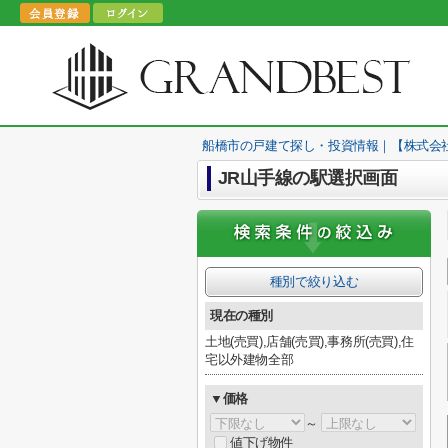
船橋市の戸建て探し・投資情報｜【株式会
JR山手線の駅選択画面
種別で絞り込む
現在の種別
土地(売買),店舗(売買),事務所(売買),住
宅以外建物全部
▼価格
～
値下げ物件