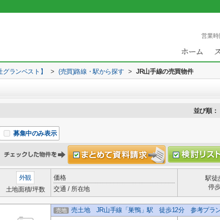
営業時
社グランベスト】
>
(売買)路線・駅から探す
>
JR山手線の売買物件
並び順：
募集中のみ表示
外観
価格
駅徒
停
交通 / 所在地
土地面積/坪数
売土地 JR山手線「巣鴨」駅 徒歩12分 参考プラ
売地