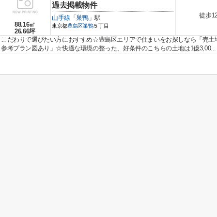
過去掲載物件
徒歩1
山手線
「
巣鴨
」駅
88.16㎡
東京都
豊島区
巣鴨
５丁目
26.66坪
こだわりで選びたい方におすすめ☆豊島区エリアで住まいをお探しなら「売土
参考プラン図あり」☆快適な環境の整った、好条件のこちらの土地は1億3,00...