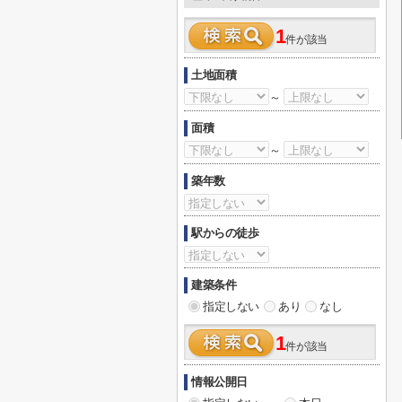
1
件が該当
土地面積
～
面積
～
築年数
駅からの徒歩
建築条件
指定しない
あり
なし
1
件が該当
情報公開日