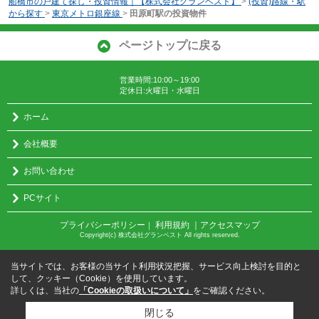
船橋市の戸建て探し・投資情報｜【株式会社グランベスト】
>
(投資)路線・駅
から探す
>
東京メトロ銀座線
>
田原町駅の投資物件
ページトップに戻る
営業時間:10:00～19:00
定休日:火曜日・水曜日
ホーム
会社概要
お問い合わせ
PCサイト
プライバシーポリシー
利用規約
｜アクセスマップ
｜
Copyright(c) 株式会社グランベスト All rights reserved.
当サイトでは、お客様の当サイト利用状況把握、サービス向上検討を目的と
して、クッキー（Cookie）を使用しています。
詳しくは、当社の
「Cookieの取扱いについて」
をご確認ください。
閉じる