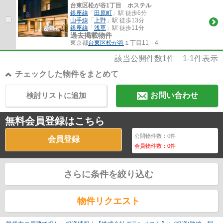
台東区松が谷1丁目 ホステル
銀座線
「
田原町
」駅 徒歩6分
山手線
「
上野
」駅 徒歩13分
銀座線
「
浅草
」駅 徒歩11分
過去掲載物件
東京都
台東区
松が谷
１丁目11－4
該当公開件数
1
件
1-1
件表示
チェックした物件をまとめて
検討リストに追加
お問い合わせ
無料会員登録はこちら
公開物件数：
0
件
会員登録
会員物件数：
0
件
さらに条件を絞り込む
物件リクエスト