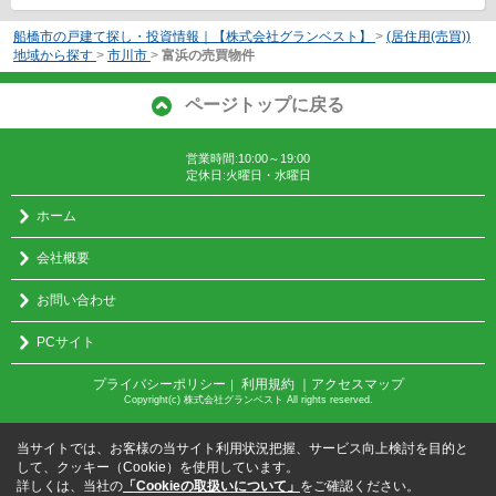
船橋市の戸建て探し・投資情報｜【株式会社グランベスト】
>
(居住用(売買))
地域から探す
>
市川市
>
富浜の売買物件
ページトップに戻る
営業時間:10:00～19:00
定休日:火曜日・水曜日
ホーム
会社概要
お問い合わせ
PCサイト
プライバシーポリシー
利用規約
｜アクセスマップ
｜
Copyright(c) 株式会社グランベスト All rights reserved.
当サイトでは、お客様の当サイト利用状況把握、サービス向上検討を目的と
して、クッキー（Cookie）を使用しています。
詳しくは、当社の
「Cookieの取扱いについて」
をご確認ください。