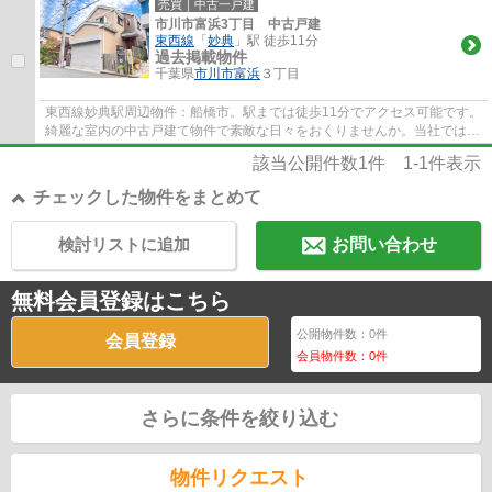
売買｜中古一戸建
市川市富浜3丁目 中古戸建
東西線
「
妙典
」駅 徒歩11分
過去掲載物件
千葉県
市川市
富浜
３丁目
東西線妙典駅周辺物件：船橋市。駅までは徒歩11分でアクセス可能です。
綺麗な室内の中古戸建て物件で素敵な日々をおくりませんか。当社では不
動産情報を数多く取り扱っております。あ...
該当公開件数
1
件
1-1
件表示
チェックした物件をまとめて
検討リストに追加
お問い合わせ
無料会員登録はこちら
公開物件数：
0
件
会員登録
会員物件数：
0
件
さらに条件を絞り込む
物件リクエスト