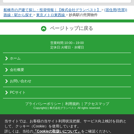
船橋市の戸建て探し・投資情報｜【株式会社グランベスト】
>
(居住用(売買))
路線・駅から探す
>
東京メトロ東西線
>
妙典駅の売買物件
ページトップに戻る
営業時間:10:00～19:00
定休日:火曜日・水曜日
ホーム
会社概要
お問い合わせ
PCサイト
プライバシーポリシー
利用規約
｜アクセスマップ
｜
Copyright(c) 株式会社グランベスト All rights reserved.
当サイトでは、お客様の当サイト利用状況把握、サービス向上検討を目的と
して、クッキー（Cookie）を使用しています。
詳しくは、当社の
「Cookieの取扱いについて」
をご確認ください。