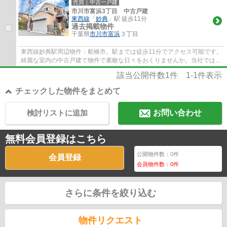
売買｜中古一戸建
市川市富浜3丁目 中古戸建
東西線
「
妙典
」駅 徒歩11分
過去掲載物件
千葉県
市川市
富浜
３丁目
東西線妙典駅周辺物件：船橋市。駅までは徒歩11分でアクセス可能です。
綺麗な室内の中古戸建て物件で素敵な日々をおくりませんか。当社では不
動産情報を数多く取り扱っております。あ...
該当公開件数
1
件
1-1
件表示
チェックした物件をまとめて
検討リストに追加
お問い合わせ
無料会員登録はこちら
公開物件数：
0
件
会員登録
会員物件数：
0
件
さらに条件を絞り込む
物件リクエスト