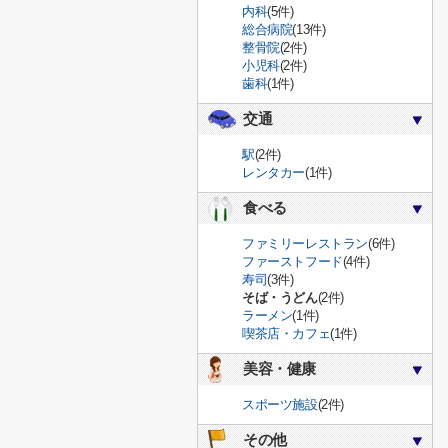
内科
(5件)
総合病院
(13件)
整骨院
(2件)
小児科
(2件)
歯科
(1件)
交通
駅
(2件)
レンタカー
(1件)
食べる
ファミリーレストラン
(6件)
ファーストフード
(4件)
寿司
(3件)
そば・うどん
(2件)
ラーメン
(1件)
喫茶店・カフェ
(1件)
美容・健康
スポーツ施設
(2件)
その他