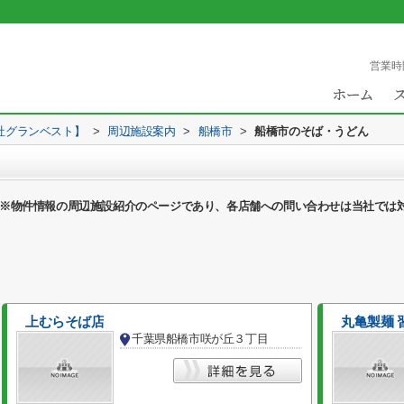
営業時
社グランベスト】
>
周辺施設案内
>
船橋市
>
船橋市のそば・うどん
※物件情報の周辺施設紹介のページであり、各店舗への問い合わせは当社では
上むらそば店
丸亀製麺 
千葉県船橋市咲が丘３丁目