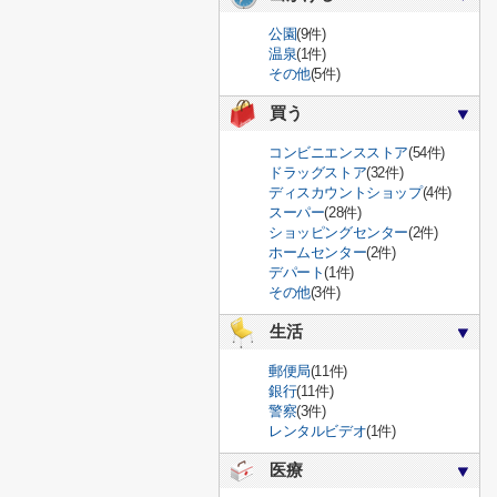
公園
(9件)
温泉
(1件)
その他
(5件)
買う
コンビニエンスストア
(54件)
ドラッグストア
(32件)
ディスカウントショップ
(4件)
スーパー
(28件)
ショッピングセンター
(2件)
ホームセンター
(2件)
デパート
(1件)
その他
(3件)
生活
郵便局
(11件)
銀行
(11件)
警察
(3件)
レンタルビデオ
(1件)
医療