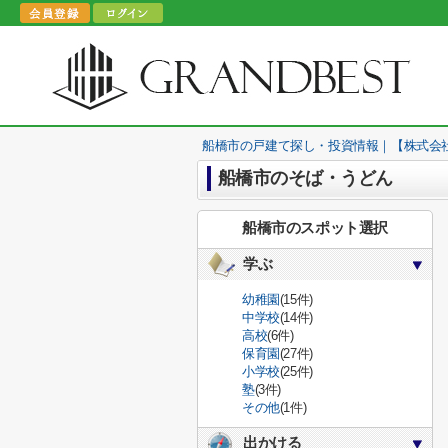
船橋市の戸建て探し・投資情報｜【株式会
船橋市のそば・うどん
船橋市のスポット選択
学ぶ
幼稚園
(15件)
中学校
(14件)
高校
(6件)
保育園
(27件)
小学校
(25件)
塾
(3件)
その他
(1件)
出かける