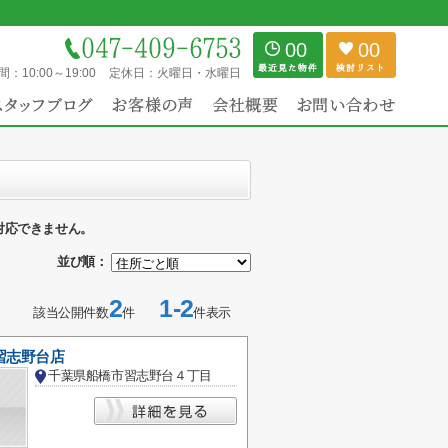
00
00
間：
10:00～19:00
定休日：
火曜日・水曜日
対応できません。
並び順：
2
1-2
該当公開件数
件
件表示
習志野台店
千葉県船橋市習志野台４丁目