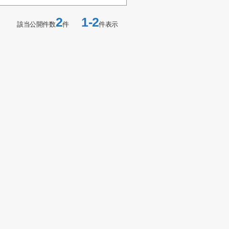
2
1-2
該当公開件数
件
件表示