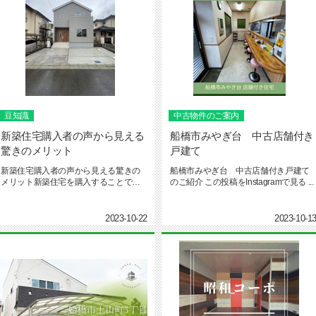
豆知識
中古物件のご案内
新築住宅購入者の声から見える
船橋市みやぎ台 中古店舗付き
驚きのメリット
戸建て
新築住宅購入者の声から見える驚きの
船橋市みやぎ台 中古店舗付き戸建て
メリット新築住宅を購入することで得
のご紹介 この投稿をInstagramで見る ...
られる驚きのメリットをご紹介しま...
2023-10-22
2023-10-1