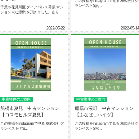
この投稿をInstagramで見る 株式会社グ
ランベスト(@g...
千葉市花見川区 ダイアパレス幕張 マン
ション のご契約を頂きました。ありが
とうございます！！
2022-05-22
2022-05-1
中古物件のご案内
中古物件のご案内
船橋市夏見 中古マンション
船橋市湊町 中古マンション
【コスモヒルズ夏見】
【ふなばしハイツ】
この投稿をInstagramで見る 株式会社グ
この投稿をInstagramで見る 株式会社グ
ランベスト(@g...
ランベスト(@g...