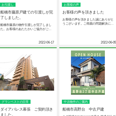
お引渡し
お客様の声
船橋市藤原戸建ての引渡しが完
お客様の声を頂きました
了しました。
お客様の声を頂きました誠にありがと
うございます。ご両親の問題解決に息
船橋市藤原の物件引渡しが完了しまし
子様が介入して頂いたことで、お時...
た。お客様のあたたかいご協力がござ
いまして、スムーズにここまで来れ...
2022-06-17
2022-06-0
グランベストの日常
中古物件のご案内
ダイアパレス幕張 ご契約頂き
船橋市高野台 中古戸建
ました。