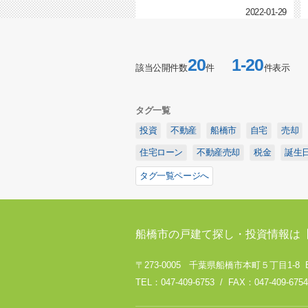
2022-01-29
20
1-20
該当公開件数
件
件表示
タグ一覧
投資
不動産
船橋市
自宅
売却
住宅ローン
不動産売却
税金
誕生
タグ一覧ページへ
船橋市の戸建て探し・投資情報は
〒273-0005 千葉県船橋市本町５丁目1-8 
TEL：047-409-6753 / FAX：047-409-6754