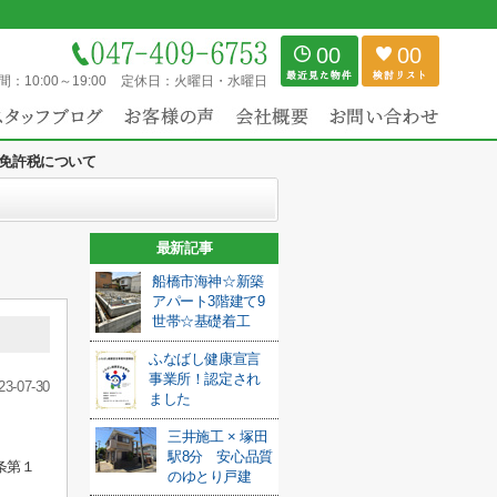
00
00
間：
10:00～19:00
定休日：
火曜日・水曜日
免許税について
最新記事
船橋市海神☆新築
アパート3階建て9
世帯☆基礎着工
ふなばし健康宣言
事業所！認定され
23-07-30
ました
三井施工 × 塚田
駅8分 安心品質
条第１
のゆとり戸建