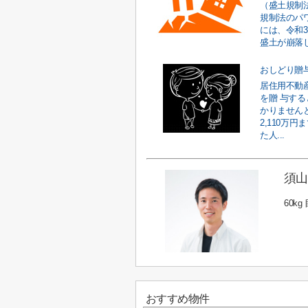
（盛土規制
規制法のパ
には、令和
盛土が崩落し
おしどり贈
居住用不動
を贈 与する
かりません
2,110万
た人...
須山
60k
おすすめ物件