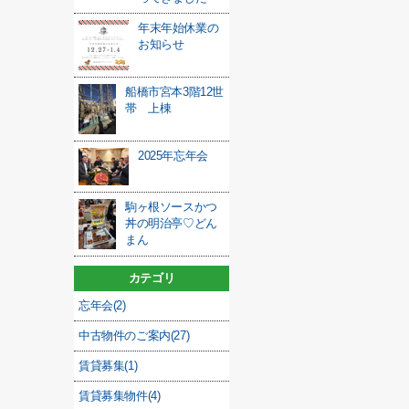
年末年始休業の
お知らせ
船橋市宮本3階12世
帯 上棟
2025年忘年会
駒ヶ根ソースかつ
丼の明治亭♡どん
まん
カテゴリ
忘年会(2)
中古物件のご案内(27)
賃貸募集(1)
賃貸募集物件(4)