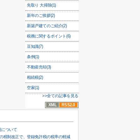
先取り 大掃除(1)
新年のご挨拶(2)
新築戸建てのご紹介(2)
税務に関するポイント(6)
豆知識(7)
条例(1)
不動産売却(3)
相続税(2)
空家(1)
>>全ての記事を見る
XML
RSS2.0
税について
度の税制改正で、登録免許税の税率の軽減