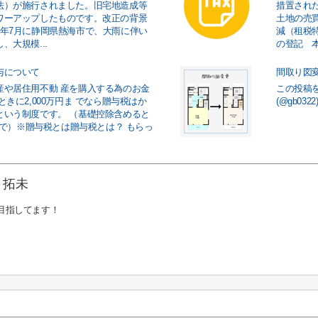
法）が施行されました。旧宅地造成等
措置された
ワーアップしたものです。改正の背景
土地の売
3年7月に静岡県熱海市で、大雨に伴い
減（租税
、大規模...
の登記 本
与について
間取り図
産や居住用不動 産を購入する為のお金
この投稿を
ときに2,000万円ま でなら贈与税はか
(@gb03
という制度です。 （基礎控除含めると
円まで）※贈与税とは贈与税とは？ もらっ
 拓未
g 目指してます！