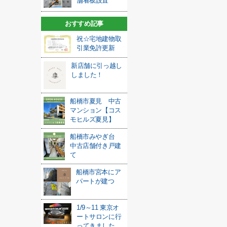
舗看板設置
おすすめ記事
祝☆宅地建物取
引業免許更新
新店舗に引っ越し
しました！
船橋市夏見 中古
マンション【コス
モヒルズ夏見】
船橋市みやぎ台
中古店舗付き戸建
て
船橋市宮本にア
パートが建つ
1/9～11 東京オ
ートサロンに行
ってきました