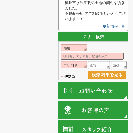
奥州市水沢江刺の土地の契約を頂き
ました。
不動産売却 のご相談ありがとうござ
います！！
更新情報一覧
種別
エリア| 駅
価格
面積
-
件該当