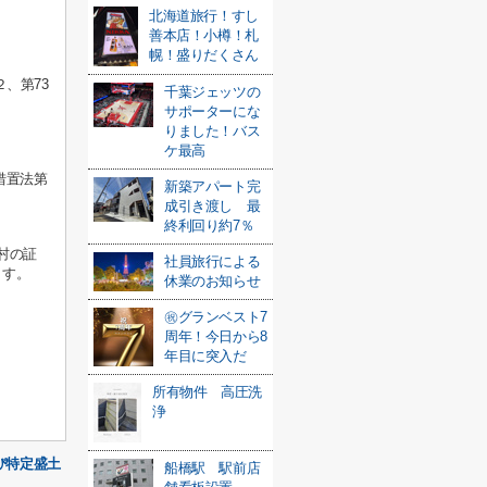
北海道旅行！すし
善本店！小樽！札
幌！盛りだくさん
、第73
千葉ジェッツの
サポーターにな
りました！バス
ケ最高
措置法第
新築アパート完
成引き渡し 最
終利回り約7％
村の証
社員旅行による
ます。
休業のお知らせ
㊗️グランベスト7
周年！今日から8
年目に突入だ
所有物件 高圧洗
浄
び特定盛土
船橋駅 駅前店