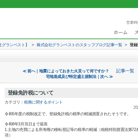
営業時
社グランベスト】
>
株式会社グランベストのスタッフブログ記事一覧
>
登録
記事一覧
≪ 前へ｜地震によっておきた火災って何ですか？
宅地造成及び特定盛土規制法｜次へ ≫
登録免許税について
カテゴリ：
税務に関するポイント
20
令和5年度の税制改正で、登録免許税の税率の軽減措置されたそうです。
令和8年3月31日まで延長
1.土地の売買による所有権の移転登記等の税率の軽減（租税特別措置法第72
項）