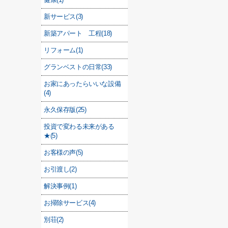
新サービス(3)
新築アパート 工程(18)
リフォーム(1)
グランベストの日常(33)
お家にあったらいいな設備
(4)
永久保存版(25)
投資で変わる未来がある
★(5)
お客様の声(5)
お引渡し(2)
解決事例(1)
お掃除サービス(4)
別荘(2)