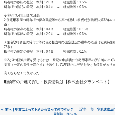
所有権の移転の登記 本則：2.0％ → 軽減措置：1.5％
所有権の信託の登記 本則：0.4％ → 軽減措置：0.3％
令和6年3月31日まで延長
2.住宅用家屋の所有権の保存登記等の税率の軽減（租税特別措置法第72条の２
条）
所有権の保存の登記 本則：0.4％ → 軽減措置：0.15％
所有権の移転の登記 本則：2.0％ → 軽減措置：0.3％
3.住宅取得資金の貸付け等に係る抵当権の設定登記の税率の軽減（租税特別
75条）
抵当権の設定の登記 本則：0.4％ → 軽減措置：0.1％
※2と3の軽減措置を受けるには、登記の申請書に住宅用家屋の所在地の市町
明書（一定の要件を満たす）を添付して1年以内に登記を受ける必要があり
高くならなくて良かった！
船橋市の戸建て探し・投資情報は【株式会社グランベスト】
記事一覧
≪ 前へ｜地震によっておきた火災って何ですか？
宅地造成及
規制法｜次へ ≫