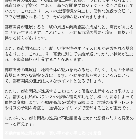
都市は絶えず変化しており、新たな開発プロジェクトが次々に進行して
います。これにより、人々の生活環境が向上し、便利な施設や交通イン
フラが整備されることで、その地域の魅力が高まります。
都市開発が進展すると、駅の周辺や商業施設の周辺など、需要が高まる
エリアが生まれます。これにより、不動産市場の需要が増え、価格が上
昇する傾向があります。
また、都市開発によって新しい住宅地やオフィスビルが建設される場合
もあります。これにより、需要に対して供給が追いつかない状況が生ま
れ、不動産価格が上昇することがあります。
都市開発の進展は、地域全体の魅力を高めるだけでなく、周辺の不動産
市場にも大きな影響を及ぼします。不動産売却を考えている方にとっ
て、都市開発の進展は大きなポイントとなるでしょう。
ただし、都市開発が進展することによって価格が上昇するとは限りませ
ん。需要と供給のバランスや地域の需要変動など、様々な要素によって
価格は変動します。不動産売却を検討する際には、地域の市場トレンド
や将来の予測を考慮し、適切なタイミングで売却することが重要です。
したがって、都市開発の進展は不動産価格に大きな影響を与える要因の
一つと言えます。
不動産価格上昇の影響：買い手と売り手に及ぼす影響