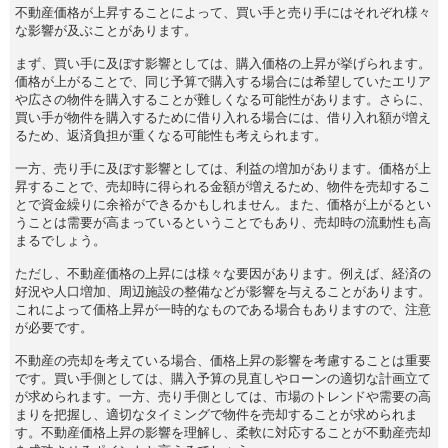
不動産価格が上昇することによって、買い手と売り手にはそれぞれ様々
な影響が及ぶことがあります。
まず、買い手に及ぼす影響としては、購入価格の上昇が挙げられます。
価格が上がることで、同じ予算で購入する場合には希望していたエリア
や広さの物件を購入することが難しくなる可能性があります。さらに、
買い手が物件を購入するために借り入れる場合には、借り入れ額が増え
るため、返済負担が重くなる可能性も考えられます。
一方、売り手に及ぼす影響としては、利益の増加があります。価格が上
昇することで、売却時に得られる金額が増えるため、物件を売却するこ
とで資金繰りに余裕ができるかもしれません。また、価格が上がるとい
うことは需要が高まっているということでもあり、売却時の流動性も高
まるでしょう。
ただし、不動産価格の上昇には様々な要因があります。例えば、経済の
好況や人口増加、周辺施設の整備などが影響を与えることがあります。
これによって価格上昇が一時的なものである場合もありますので、注意
が必要です。
不動産の売却を考えている場合、価格上昇の影響を考慮することは重要
です。買い手側としては、購入予算の見直しやローンの適切な計画立て
が求められます。一方、売り手側としては、市場のトレンドや需要の高
まりを把握し、適切なタイミングで物件を売却することが求められま
す。不動産価格上昇の影響を理解し、柔軟に対応することが不動産売却