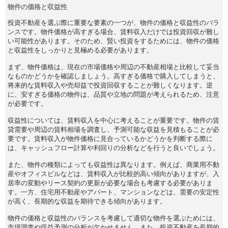
物件の価格と収益性
投資不動産を選ぶ際に重要な要素の一つが、物件の価格と収益性のバラ
ンスです。物件価格が高すぎる場合、賃料収入だけでは投資回収が難し
い可能性があります。そのため、賢い投資をするためには、物件の価格
と収益性をしっかりと見極める必要があります。
まず、物件価格は、現在の市場価格や周辺の不動産相場と比較して妥当
なものかどうかを確認しましょう。高すぎる価格で購入してしまうと、
将来的な賃料収入や売却益で投資回収することが難しくなります。逆
に、安すぎる価格の物件は、品質や立地の問題が考えられるため、注意
が必要です。
収益性については、賃料収入を中心に考えることが重要です。物件の賃
貸需要や周辺の賃料相場を調査し、予測可能な収益を見積もることが必
要です。賃料収入が物件価格に見合っているかどうかを判断する際に
は、キャッシュフロー計算や利回りの分析などを行うと良いでしょう。
また、物件の種類によっても収益性は異なります。例えば、商業用不動
産やオフィスビルなどは、賃料収入が比較的高い傾向がありますが、入
居率の変動やリース契約の更新が必要な場合も考慮する必要がありま
す。一方、住宅用不動産やアパート、マンションなどは、需要の安定性
が高く、長期的な収益を期待できる傾向があります。
物件の価格と収益性のバランスを考慮して適切な物件を選ぶためには、
市場調査や収益予測の分析が欠かせません。また、投資不動産を長期的