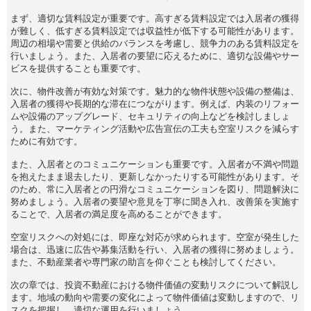
まず、適切な賃料設定が重要です。高すぎる賃料設定では入居者の獲得
が難しく、低すぎる賃料設定では収益性が低下する可能性があります。
周辺の相場や需要と供給のバランスを考慮し、競争力のある賃料設定を
行いましょう。また、入居者の要望に応えるために、適切な設備やサー
ビスを提供することも重要です。
次に、物件改善が有効な対策です。魅力的な物件状態や設備の整備は、
入居者の獲得や長期的な滞在につながります。例えば、内装のリフォー
ムや設備のアップグレード、セキュリティの向上などを検討しましょ
う。また、マーケティング活動や広告宣伝の工夫も空室リスクを減らす
ために有効です。
また、入居者とのコミュニケーションも重要です。入居者が不満や問題
を抱えたまま退去したり、更新しなかったりする可能性があります。そ
のため、常に入居者との円滑なコミュニケーションを図り、問題解決に
努めましょう。入居者の要望や意見を丁寧に聞き入れ、改善策を実施す
ることで、入居者の満足度を高めることができます。
空室リスクへの対処には、即座な対応が求められます。空室が発生した
場合は、迅速に広告や募集活動を行い、入居者の獲得に努めましょう。
また、不動産業者や専門家の助言を仰ぐことも検討してください。
次の章では、投資不動産における物件価値の変動リスクについて解説し
ます。地域の動向や需要の変化によって物件価値は変動しますので、リ
スクを把握し、適切な運用を行いましょう。