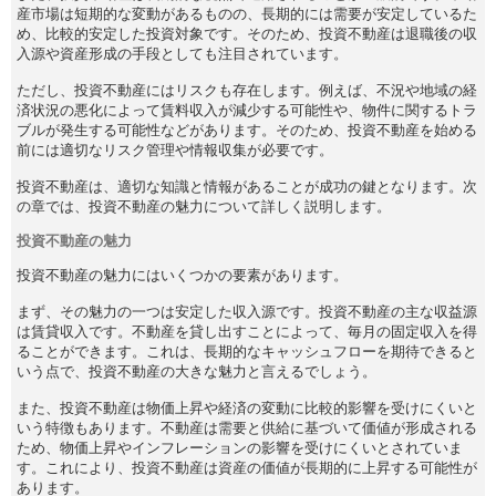
産市場は短期的な変動があるものの、長期的には需要が安定しているた
め、比較的安定した投資対象です。そのため、投資不動産は退職後の収
入源や資産形成の手段としても注目されています。
ただし、投資不動産にはリスクも存在します。例えば、不況や地域の経
済状況の悪化によって賃料収入が減少する可能性や、物件に関するトラ
ブルが発生する可能性などがあります。そのため、投資不動産を始める
前には適切なリスク管理や情報収集が必要です。
投資不動産は、適切な知識と情報があることが成功の鍵となります。次
の章では、投資不動産の魅力について詳しく説明します。
投資不動産の魅力
投資不動産の魅力にはいくつかの要素があります。
まず、その魅力の一つは安定した収入源です。投資不動産の主な収益源
は賃貸収入です。不動産を貸し出すことによって、毎月の固定収入を得
ることができます。これは、長期的なキャッシュフローを期待できると
いう点で、投資不動産の大きな魅力と言えるでしょう。
また、投資不動産は物価上昇や経済の変動に比較的影響を受けにくいと
いう特徴もあります。不動産は需要と供給に基づいて価値が形成される
ため、物価上昇やインフレーションの影響を受けにくいとされていま
す。これにより、投資不動産は資産の価値が長期的に上昇する可能性が
あります。