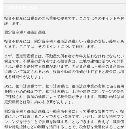
投資不動産と税金
投資不動産には税金の面も重要な要素です。ここではそのポイントを解
説します。
固定資産税と都市計画税
投資不動産には、固定資産税と都市計画税という税金の支払い義務があ
ります。ここでは、そのポイントについて解説します。
まず、固定資産税とは、不動産の所有者が毎年支払わなければならない
税金です。不動産の所有者である投資家は、土地や建物に基づいて計算
された税金を納付する義務があります。固定資産税は不動産の資産価値
に基づいて算定されるため、投資不動産の価値が上昇すると税金額も増
える可能性があります。
次に、都市計画税です。都市計画税は、都市計画事業の実施に係る費用
を賄うための税金です。都市計画税は、土地や建物に対して一定の割合
で課税され、資産の価値によって税金額が決まります。都市計画税は固
定資産税とは別に納める必要があります。
固定資産税と都市計画税は不動産所有者にとって重要な負担ですが、投
資においては避けることができない要素です。ただし、適切な税務プラ
ンニングを行うことで負担を軽減することもできます。例えば、減価償
却や特別控除などの制度を活用することで、税金額を最適化することが