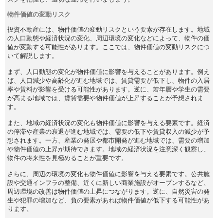
物件価値の変動リスク
投資不動産には、物件価値の変動リスクという要素が存在します。地域
の人口動態や経済状況の変化、周辺環境の変化などによって、物件の価
値が変動する可能性があります。ここでは、物件価値の変動リスクにつ
いて解説します。
まず、人口動態の変化が物件価値に影響を与えることがあります。例え
ば、人口減少や高齢化が進む地域では、賃貸需要が低下し、物件の入居
率や賃料が影響を受ける可能性があります。逆に、若年層や学生の需要
が高まる地域では、賃貸需要や物件価値が上昇することが予想されま
す。
また、地域の経済状況の変化も物件価値に影響を与える要素です。経済
の停滞や産業の衰退が進む地域では、需要の低下や賃貸収入の減少が予
想されます。一方、産業の発展や都市開発が進む地域では、需要の増加
や物件価値の上昇が期待できます。地域の経済状況を注意深く観察し、
物件の将来性を見極めることが重要です。
さらに、周辺の環境の変化も物件価値に影響を与える要素です。公共施
設や交通インフラの整備、近くに新しい商業施設がオープンするなど、
周辺環境の改善は物件価値の上昇につながります。逆に、自然災害の発
生や犯罪の増加など、負の要素があれば物件価値が低下する可能性があ
ります。