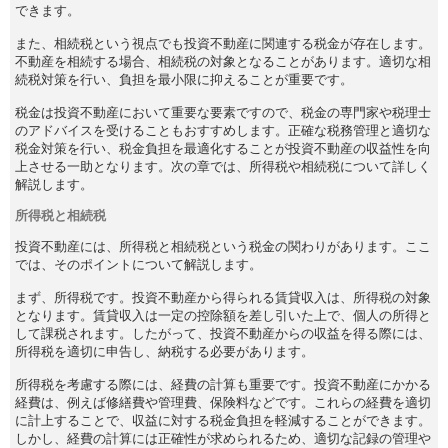
できます。
また、相続税という視点でも投資不動産に関連する税金が存在します。
不動産を相続する場合、相続税の対象となることがあります。適切な相
続税対策を行い、負担を最小限に抑えることが重要です。
税金は投資不動産において重要な要素ですので、税金の専門家や税理士
のアドバイスを受けることもおすすめします。正確な税務管理と適切な
税金対策を行い、税金負担を最適化することが投資不動産の収益性を向
上させる一助となります。次の章では、所得税や相続税について詳しく
解説します。
所得税と相続税
投資不動産には、所得税と相続税という税金の関わりがあります。ここ
では、そのポイントについて解説します。
まず、所得税です。投資不動産から得られる賃貸収入は、所得税の対象
となります。賃貸収入は一定の控除額を差し引いた上で、個人の所得と
して課税されます。したがって、投資不動産からの収益を得る際には、
所得税を適切に申告し、納税する必要があります。
所得税を考慮する際には、経費の計算も重要です。投資不動産にかかる
経費は、例えば修繕費や管理費、保険料などです。これらの経費を適切
に計上することで、収益に対する税金負担を軽減することができます。
しかし、経費の計算には正確性が求められるため、適切な記録の管理や