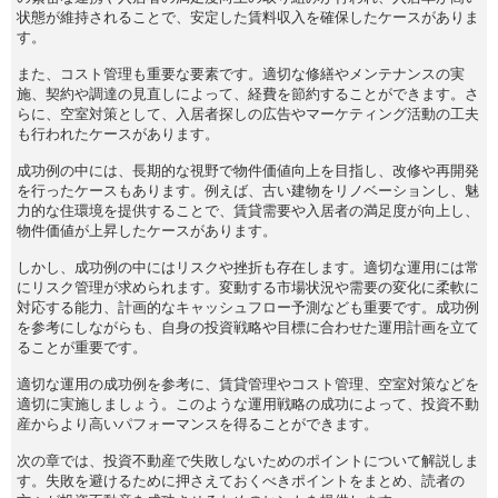
状態が維持されることで、安定した賃料収入を確保したケースがありま
す。
また、コスト管理も重要な要素です。適切な修繕やメンテナンスの実
施、契約や調達の見直しによって、経費を節約することができます。さ
らに、空室対策として、入居者探しの広告やマーケティング活動の工夫
も行われたケースがあります。
成功例の中には、長期的な視野で物件価値向上を目指し、改修や再開発
を行ったケースもあります。例えば、古い建物をリノベーションし、魅
力的な住環境を提供することで、賃貸需要や入居者の満足度が向上し、
物件価値が上昇したケースがあります。
しかし、成功例の中にはリスクや挫折も存在します。適切な運用には常
にリスク管理が求められます。変動する市場状況や需要の変化に柔軟に
対応する能力、計画的なキャッシュフロー予測なども重要です。成功例
を参考にしながらも、自身の投資戦略や目標に合わせた運用計画を立て
ることが重要です。
適切な運用の成功例を参考に、賃貸管理やコスト管理、空室対策などを
適切に実施しましょう。このような運用戦略の成功によって、投資不動
産からより高いパフォーマンスを得ることができます。
次の章では、投資不動産で失敗しないためのポイントについて解説しま
す。失敗を避けるために押さえておくべきポイントをまとめ、読者の