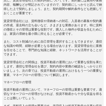
次に、賃貸管理会社との契約内容についてです。契約書には費用や業務
内容、報酬などが明記されていますので、契約前にしっかりと読んで納
得した上で契約しましょう。また、契約期間や解約条件なども把握して
おくことが重要です。
賃貸管理会社には、賃料徴収や滞納者への対応、入居者の募集や契約書
の作成、退去時の立ち会いなど、さまざまな業務があります。特に賃料
の徴収とその管理は重要な役割です。購入した物件が収益を生むために
は、家賃の滞納を最小限に抑えることが必要です。
また、コスト削減のために自己管理を選択することもできますが、適切
な知識や時間、経験が必要となる場合があります。賃貸管理会社に業務
を任せることで、専門的な知識と経験、ネットワークを活用することが
できます。
賃貸管理会社との関係は、投資不動産の運用において重要な役割を果た
します。適切な管理会社を選び、契約内容や業務の確認をしっかりと行
いましょう。次の章では、投資不動産の運用におけるもう一つの重要な
要素、マネーフローの管理について解説します。
マネーフローの管理
投資不動産の運用において、マネーフローの管理は重要な要素です。適
切なマネーフローの管理がなければ、投資不動産から十分な収益を得る
ことは難しいでしょう。
まず、賃料収入の管理が重要です。賃貸収入は投資不動産の主要な収益