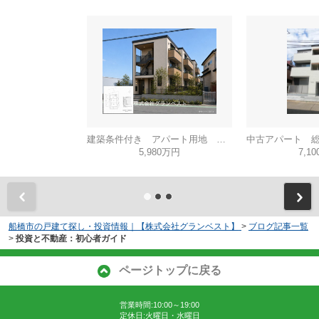
建築条件付き アパート用地 想定利回り6.3％
5,980万円
7,1
船橋市の戸建て探し・投資情報｜【株式会社グランベスト】
>
ブログ記事一覧
>
投資と不動産：初心者ガイド
ページトップに戻る
営業時間:10:00～19:00
定休日:火曜日・水曜日