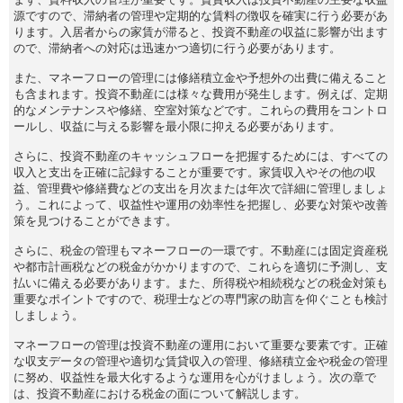
源ですので、滞納者の管理や定期的な賃料の徴収を確実に行う必要があ
ります。入居者からの家賃が滞ると、投資不動産の収益に影響が出ます
ので、滞納者への対応は迅速かつ適切に行う必要があります。
また、マネーフローの管理には修繕積立金や予想外の出費に備えること
も含まれます。投資不動産には様々な費用が発生します。例えば、定期
的なメンテナンスや修繕、空室対策などです。これらの費用をコントロ
ールし、収益に与える影響を最小限に抑える必要があります。
さらに、投資不動産のキャッシュフローを把握するためには、すべての
収入と支出を正確に記録することが重要です。家賃収入やその他の収
益、管理費や修繕費などの支出を月次または年次で詳細に管理しましょ
う。これによって、収益性や運用の効率性を把握し、必要な対策や改善
策を見つけることができます。
さらに、税金の管理もマネーフローの一環です。不動産には固定資産税
や都市計画税などの税金がかかりますので、これらを適切に予測し、支
払いに備える必要があります。また、所得税や相続税などの税金対策も
重要なポイントですので、税理士などの専門家の助言を仰ぐことも検討
しましょう。
マネーフローの管理は投資不動産の運用において重要な要素です。正確
な収支データの管理や適切な賃貸収入の管理、修繕積立金や税金の管理
に努め、収益性を最大化するような運用を心がけましょう。次の章で
は、投資不動産における税金の面について解説します。