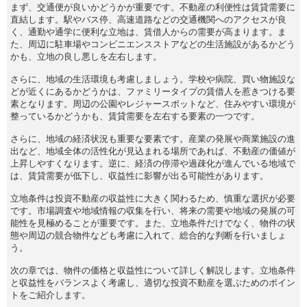
まず、交通便が良いかどうかが重要です。不動産の利便性は賃貸需要に
直結します。駅やバス停、高速道路などの交通機関へのアクセスが良
く、通勤や通学に便利な立地は、賃借人からの需要が高まります。ま
た、周辺に駐車場やコンビニエンスストアなどの生活施設があるかどう
かも、立地の良し悪しを左右します。
さらに、地域の生活環境も考慮しましょう。学校や病院、買い物施設な
どが近くにあるかどうかは、ファミリータイプの賃借人を惹きつける要
素となります。周辺の公園やレジャースポットなど、住みやすい環境が
整っているかどうかも、賃貸需要を左右する要素の一つです。
さらに、地域の経済状況も重要な要素です。産業の発展や商業施設の進
出など、地域全体の活性化が見込まれる場所であれば、不動産の価値が
上昇しやすくなります。逆に、経済の停滞や過疎化が進んでいる地域で
は、賃貸需要が低下し、収益性に影響が出る可能性があります。
立地条件は投資不動産の収益性に大きく関わるため、慎重な選択が必要
です。市場調査や地域情報の収集を行い、将来の需要や地域の発展の可
能性を見極めることが重要です。また、立地条件だけでなく、物件の状
態や周辺の競合物件なども考慮に入れて、総合的な判断を行いましょ
う。
次の章では、物件の価格と収益性について詳しく解説します。立地条件
と収益性をバランスよく考慮し、適切な投資不動産を選ぶためのポイン
トをご紹介します。