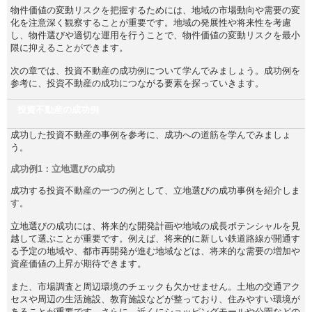
物件価値の変動リスクを把握するためには、地域の市場動向や需要の変
化を注意深く観察することが重要です。地域の発展性や将来性を考慮
し、物件選びや適切な運用を行うことで、物件価値の変動リスクを最小
限に抑えることができます。
次の章では、投資不動産の成功例について学んでみましょう。成功例を
参考に、投資不動産の成功につながる要素を探っていきます。
投資不動産の成功例
成功した投資不動産の事例を参考に、成功への道筋を学んでみましょ
う。
成功例1：立地選びの成功
成功する投資不動産の一つの例として、立地選びの成功事例を紹介しま
す。
立地選びの成功には、将来的な開発計画や地域の成長ポテンシャルを見
越して選ぶことが重要です。例えば、将来的に新しい鉄道路線が開通す
る予定の地域や、都市再開発が進む地域などは、将来的な需要の増加や
資産価値の上昇が期待できます。
また、市場調査と周辺環境のチェックも欠かせません。土地の交通アク
セスや周辺の生活施設、教育施設などが整っており、住みやすい環境が
あることが重要です。さらに、近くにショッピングモールや公園などの