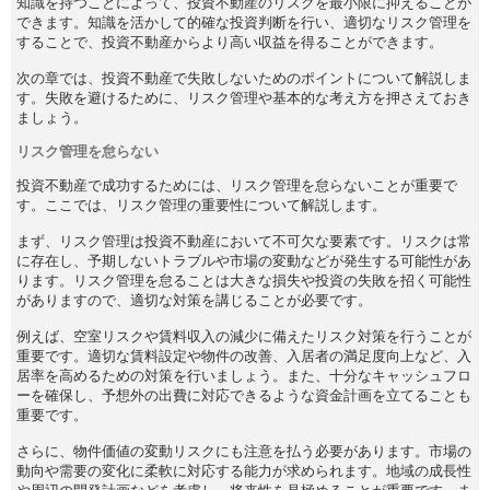
知識を持つことによって、投資不動産のリスクを最小限に抑えることが
できます。知識を活かして的確な投資判断を行い、適切なリスク管理を
することで、投資不動産からより高い収益を得ることができます。
次の章では、投資不動産で失敗しないためのポイントについて解説しま
す。失敗を避けるために、リスク管理や基本的な考え方を押さえておき
ましょう。
リスク管理を怠らない
投資不動産で成功するためには、リスク管理を怠らないことが重要で
す。ここでは、リスク管理の重要性について解説します。
まず、リスク管理は投資不動産において不可欠な要素です。リスクは常
に存在し、予期しないトラブルや市場の変動などが発生する可能性があ
ります。リスク管理を怠ることは大きな損失や投資の失敗を招く可能性
がありますので、適切な対策を講じることが必要です。
例えば、空室リスクや賃料収入の減少に備えたリスク対策を行うことが
重要です。適切な賃料設定や物件の改善、入居者の満足度向上など、入
居率を高めるための対策を行いましょう。また、十分なキャッシュフロ
ーを確保し、予想外の出費に対応できるような資金計画を立てることも
重要です。
さらに、物件価値の変動リスクにも注意を払う必要があります。市場の
動向や需要の変化に柔軟に対応する能力が求められます。地域の成長性