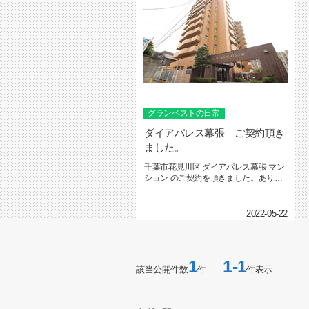
グランベストの日常
ダイアパレス幕張 ご契約頂き
ました。
千葉市花見川区 ダイアパレス幕張 マン
ション のご契約を頂きました。ありが
とうございます！！
2022-05-22
1
1-1
該当公開件数
件
件表示